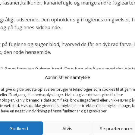
 fasaner,kalkuner, kanariefugle og mange andre fuglearter
 gråligt udseende. Den opholder sig i fuglenes omgivelser, 
 og på fuglenes siddepinde.
 på fuglene og suger blod, hvorved de får en dybrød farve. 
et, den røde hønsemide.
,6-1,0mm lang og 0,4mm bred. Den kan altså ses med det blot
Administrer samtykke
 at give dig de bedste oplevelser bruger vi teknologier som cookies til at gem
forvolde en ikke uvæsentlig skade på fuglene, dels fordi fug
eller få adgang til enhedsoplysninger. Hvis du giver dit samtykke til disse
nologier, kan vi behandle data som f.eks. browsingadfærd eller unikke ID'er på
 suger blod. Herved påfører de dyrene et blodtab, som svække
te websted. Hvis du ikke giver dit samtykke eller trækker dit samtykke tilbage, k
aft. Derfor er det ikke ualmindeligt, at der pludselig opt
 have en negativ indvirkning på visse funktioner og egenskaber.
 i en voliére/hønsegård. Miderne er også i stand til at svæk
kan dø.
Godkend
Afvis
Se præferencer