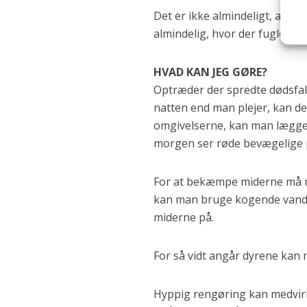
Det er ikke almindeligt, at s
almindelig, hvor der fugle i fl
HVAD KAN JEG GØRE?
Optræder der spredte dødsfa
natten end man plejer, kan det
omgivelserne, kan man lægge 
morgen ser røde bevægelige pl
For at bekæmpe miderne må ma
kan man bruge kogende vand t
miderne på.
For så vidt angår dyrene kan 
Hyppig rengøring kan medvirke