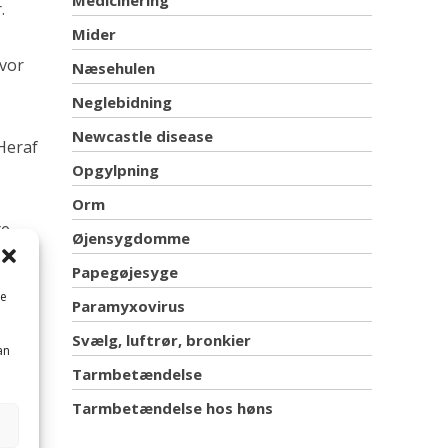
Medicinering
.
Mider
hvor
Næsehulen
Neglebidning
Newcastle disease
Heraf
Opgylpning
Orm
te
Øjensygdomme
Papegøjesyge
me
Paramyxovirus
lene
r og
Svælg, luftrør, bronkier
an
ræder
Tarmbetændelse
ke
Tarmbetændelse hos høns