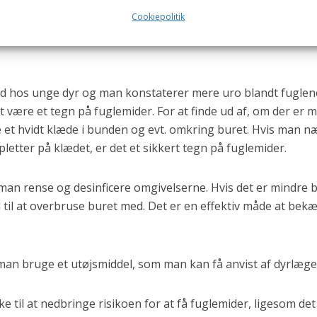
nylteren optræder hos enkelt siddende fugle, hvor imod den e
Cookiepolitik
okke.
ld hos unge dyr og man konstaterer mere uro blandt fugle
 være et tegn på fuglemider. For at finde ud af, om der er m
et hvidt klæde i bunden og evt. omkring buret. Hvis man n
etter på klædet, er det et sikkert tegn på fuglemider.
n rense og desinficere omgivelserne. Hvis det er mindre b
il at overbruse buret med. Det er en effektiv måde at be
man bruge et utøjsmiddel, som man kan få anvist af dyrlæge
 til at nedbringe risikoen for at få fuglemider, ligesom de