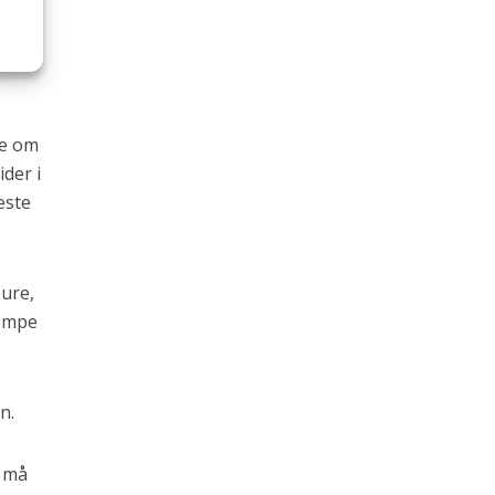
r
ne om
ider i
æste
ure,
kæmpe
n.
t må