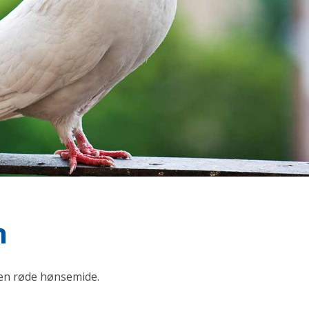
n
den røde hønsemide.