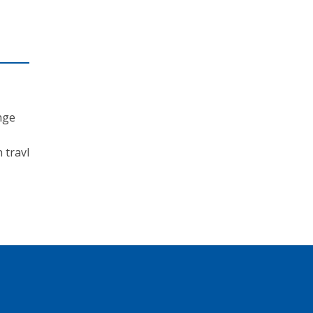
nge
 travl