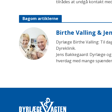
tilrådes at undgå kontakt med 
Bagom artiklerne
Birthe Valling & J
Dyrlæge Birthe Valling: Til d
Dyreklinik.
Jens Bakkegaard: Dyrlæge og l
hverdag med mange spændende 