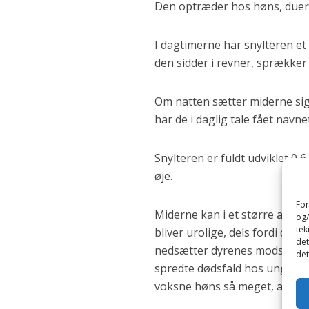
Den optræder hos høns, duer,
I dagtimerne har snylteren et
den sidder i revner, sprækker
Om natten sætter miderne sig
har de i daglig tale fået navn
Snylteren er fuldt udviklet 0
øje.
For
Miderne kan i et større antal 
og/
tek
bliver urolige, dels fordi de
det
nedsætter dyrenes modstandskr
det
spredte dødsfald hos unge dyr
voksne høns så meget, at de 