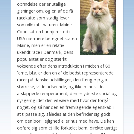
oprindelse der er utallige
gisninger om, og en af de få
racekatte som stadig lever
som vildkat i naturen. Maine
Coon katten har hjemsted i
USA nærmere betegnet staten
Maine, men er en relativ
ukendt race i Danmark, dens
popularitet er dog stærkt
voksende efter dens introduktion i midten af 80
´erne, bl.a. er den en af de bedst repræsenterede
racer på danske udstillinger, den fænger p.g.a.
størrelse, vilde udseende, og ikke mindst det
afslappede temperament, den er yderste social og
nysgerrig idet den vil være med hvor der forgår
noget, og så har den en fremragende egenskab i
at tilpasse sig, således at den befinder sig godt
om den bor i lejlighed eller hus med have. De kan
opføre sig som et lille forkælet barn, direkte uartigt