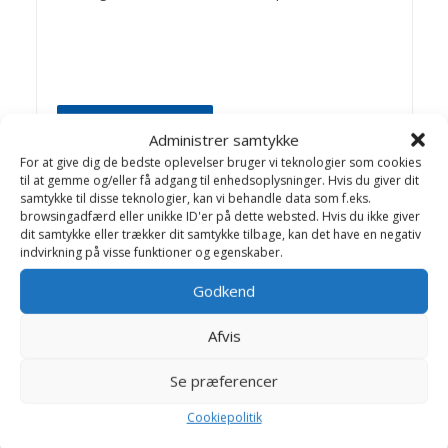
Bagom artiklerne
Administrer samtykke
For at give dig de bedste oplevelser bruger vi teknologier som cookies
Birthe Valling & Jens
til at gemme og/eller få adgang til enhedsoplysninger. Hvis du giver dit
Bakkegaard
samtykke til disse teknologier, kan vi behandle data som f.eks.
browsingadfærd eller unikke ID'er på dette websted. Hvis du ikke giver
dit samtykke eller trækker dit samtykke tilbage, kan det have en negativ
Dyrlæge Birthe Valling: Til dagligt
indvirkning på visse funktioner og egenskaber.
arbejder Birthe sammen med dygtige
kolleger på Helsinge Dyreklinik.
Godkend
Jens Bakkegaard: Dyrlæge og leder af
Hillerød Dyrehospital og Helsinge
Afvis
Hestehospital. En travl hverdag med
mange spændende opgaver, -som
Se præferencer
giver stof til artikler på Dyrlægevagten
Cookiepolitik