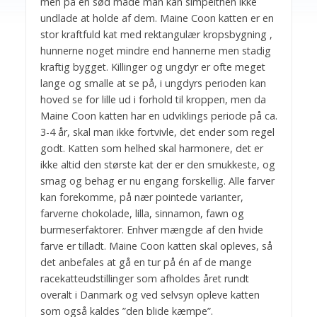
men på en sød måde man kan simpelthen ikke
undlade at holde af dem. Maine Coon katten er en
stor kraftfuld kat med rektangulær kropsbygning ,
hunnerne noget mindre end hannerne men stadig
kraftig bygget. Killinger og ungdyr er ofte meget
lange og smalle at se på, i ungdyrs perioden kan
hoved se for lille ud i forhold til kroppen, men da
Maine Coon katten har en udviklings periode på ca.
3-4 år, skal man ikke fortvivle, det ender som regel
godt. Katten som helhed skal harmonere, det er
ikke altid den største kat der er den smukkeste, og
smag og behag er nu engang forskellig. Alle farver
kan forekomme, på nær pointede varianter,
farverne chokolade, lilla, sinnamon, fawn og
burmeserfaktorer. Enhver mængde af den hvide
farve er tilladt. Maine Coon katten skal opleves, så
det anbefales at gå en tur på én af de mange
racekatteudstillinger som afholdes året rundt
overalt i Danmark og ved selvsyn opleve katten
som også kaldes ”den blide kæmpe”.