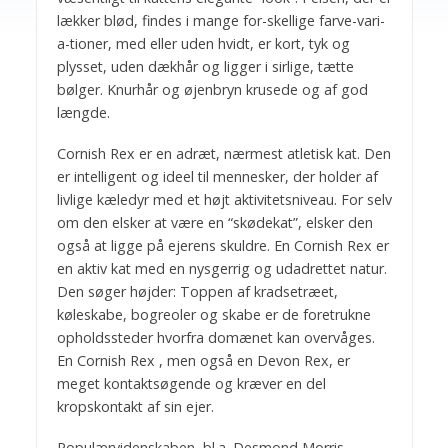
lækker blød, findes i mange for-skellige farve-vari-
a-tioner, med eller uden hvidt, er kort, tyk og
plysset, uden dækhår og ligger i sirlige, tætte
bølger. Knurhår og øjenbryn krusede og af god
længde.
Cornish Rex er en adræt, nærmest atletisk kat. Den
er intelligent og ideel til mennesker, der holder af
livlige kæledyr med et højt aktivitetsniveau. For selv
om den elsker at være en “skødekat”, elsker den
også at ligge på ejerens skuldre. En Cornish Rex er
en aktiv kat med en nysgerrig og udadrettet natur.
Den søger højder: Toppen af kradsetræet,
køleskabe, bogreoler og skabe er de foretrukne
opholdssteder hvorfra domænet kan overvåges.
En Cornish Rex , men også en Devon Rex, er
meget kontaktsøgende og kræver en del
kropskontakt af sin ejer.
Populærvidenskaben, bl.a. Desmond Morris,