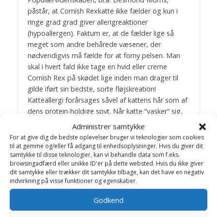
påstår, at Cornish Rexkatte ikke fælder og kun i
ringe grad grad giver allerigreaktioner
(hypoallergen). Faktum er, at de fælder lige så
meget som andre behårede væsener, der
nødvendigvis må fælde for at forny pelsen. Man
skal i hvert fald ikke tage en hvid eller creme
Cornish Rex på skødet lige inden man drager til
gilde iført sin bedste, sorte fløjskreation!
Katteallergi forårsages såvel af kattens hår som af
dens protein-holdige spyt. Når katte “vasker” sig,
dækkes pelsen af deres spyt, der bliver luftbåren,
Administrer samtykke
når pelsen fældes.
For at give dig de bedste oplevelser bruger vi teknologier som cookies
til at gemme og/eller få adgang til enhedsoplysninger. Hvis du giver dit
samtykke til disse teknologier, kan vi behandle data som f.eks.
browsingadfærd eller unikke ID'er på dette websted. Hvis du ikke giver
dit samtykke eller trækker dit samtykke tilbage, kan det have en negativ
Bagom artiklerne
indvirkning på visse funktioner og egenskaber.
Birthe Valling & Jens
Godkend
Bakkegaard