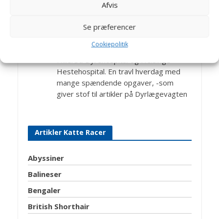
Afvis
Dyrlæge Birthe Valling: Til dagligt
arbejder Birthe sammen med dygtige
Se præferencer
kolleger på Helsinge Dyreklinik.
Cookiepolitik
Jens Bakkegaard: Dyrlæge og leder af
Hillerød Dyrehospital og Helsinge
Hestehospital. En travl hverdag med
mange spændende opgaver, -som
giver stof til artikler på Dyrlægevagten
Artikler Katte Racer
Abyssiner
Balineser
Bengaler
British Shorthair