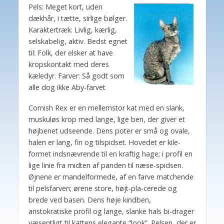
Pels: Meget kort, uden
dækhår, i tætte, sirlige bølger.
Karaktertræk: Livlig, kærlig,
selskabelig, aktiv. Bedst egnet
til: Folk, der elsker at have
kropskontakt med deres
kæledyr. Farver: Så godt som
alle dog ikke Aby-farvet
Cornish Rex er en mellemstor kat med en slank,
muskuløs krop med lange, lige ben, der giver et
højbenet udseende. Dens poter er små og ovale,
halen er lang, fin og tilspidset. Hovedet er kile-
formet indsnævrende til en kraftig hage; i profil en
lige linie fra midten af panden til næse-spidsen.
Øjnene er mandelformede, af en farve matchende
til pelsfarven; ørene store, højt-pla-cerede og
brede ved basen. Dens høje kindben,
aristokratiske profil og lange, slanke hals bi-drager
væsentligt til kattens elegante “look”. Pelsen, der er