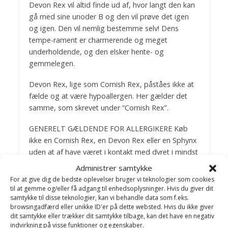
Devon Rex vil altid finde ud af, hvor langt den kan
gå med sine unoder B og den vil prøve det igen
og igen. Den vil nemlig bestemme selv! Dens
tempe-rament er charmerende og meget
underholdende, og den elsker hente- og
gemmelegen.
Devon Rex, lige som Cornish Rex, påståes ikke at
fælde og at være hypoallergen. Her gælder det
samme, som skrevet under “Cornish Rex”.
GENERELT GÆLDENDE FOR ALLERGIKERE Køb
ikke en Cornish Rex, en Devon Rex eller en Sphynx
uden at af have været i kontakt med dyret i mindst
et døgn. Enkelte opdrættere “låner” gerne en kat
Administrer samtykke
ud for week-enden. Hvis dette ikke kan lade sig
For at give dig de bedste oplevelser bruger vi teknologier som cookies
gøre, da sørg for at få en skriftlig aftale om, at
til at gemme og/eller få adgang til enhedsoplysninger. Hvis du giver dit
samtykke til disse teknologier, kan vi behandle data som f.eks.
katten kan tilbageleveres inden for 8 dage mod
browsingadfærd eller unikke ID'er på dette websted. Hvis du ikke giver
fuld tilbagebetaling af købesummen.
dit samtykke eller trækker dit samtykke tilbage, kan det have en negativ
indvirkning på visse funktioner og egenskaber.