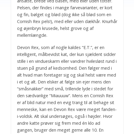
ansatte, brede ved basen, med eller uden totter.
Pelsen, der findes i mange farvevarianter, er kort
og fin, bølget og blød (dog ikke så blød som en
Cornish Rex pels!), med eller uden dækhår. Knurhår
og øjenbryn krusede, helst grove og af
mellemlængde.
Devon Rex, som af nogle kaldes “E.T.”, er en
intelligent, målbevidst kat, der kun sjældent sidder
stille i en vindueskarm eller vandrer hvilesløst rund i
stuen på grund af kedsomhed. Den følger med i
alt hvad man foretager sig og skal helst være med
i et og alt. Den elsker at følge sin ejer mens den
“småsnakker” med små, trillende lyde i stedet for
den sædvanlige “Miauuuw”. Mens en Cornish Rex
er af blid natur med en evig trang til at behage sit
menneske, kan en Devon Rex være meget fanden-
i-voldsk. Alt skal undersøges, også i højder. Hvor
andre katte prøver sig frem med én klo ad
gangen, bruger den meget gerne alle 10. En