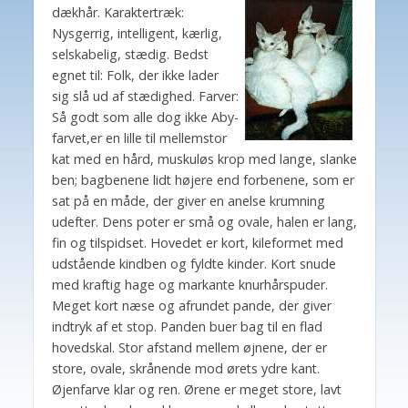
dækhår. Karaktertræk:
Nysgerrig, intelligent, kærlig,
selskabelig, stædig. Bedst
egnet til: Folk, der ikke lader
sig slå ud af stædighed. Farver:
Så godt som alle dog ikke Aby-
farvet,er en lille til mellemstor
kat med en hård, muskuløs krop med lange, slanke
ben; bagbenene lidt højere end forbenene, som er
sat på en måde, der giver en anelse krumning
udefter. Dens poter er små og ovale, halen er lang,
fin og tilspidset. Hovedet er kort, kileformet med
udstående kindben og fyldte kinder. Kort snude
med kraftig hage og markante knurhårspuder.
Meget kort næse og afrundet pande, der giver
indtryk af et stop. Panden buer bag til en flad
hovedskal. Stor afstand mellem øjnene, der er
store, ovale, skrånende mod ørets ydre kant.
Øjenfarve klar og ren. Ørene er meget store, lavt