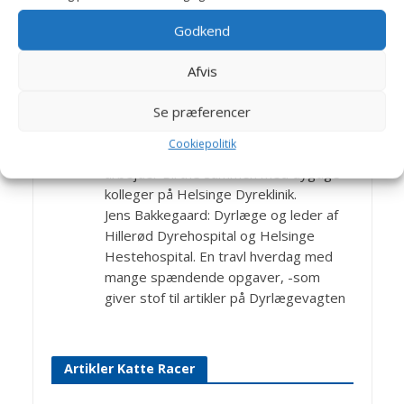
Godkend
Bagom artiklerne
Afvis
Birthe Valling & Jens
Se præferencer
Bakkegaard
Cookiepolitik
Dyrlæge Birthe Valling: Til dagligt
arbejder Birthe sammen med dygtige
kolleger på Helsinge Dyreklinik.
Jens Bakkegaard: Dyrlæge og leder af
Hillerød Dyrehospital og Helsinge
Hestehospital. En travl hverdag med
mange spændende opgaver, -som
giver stof til artikler på Dyrlægevagten
Artikler Katte Racer