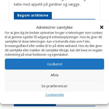
katte med appetit på gardiner og vægge.
Bagom artiklerne
Administrer samtykke
Birthe Valling & Jens
For at give dig de bedste oplevelser bruger vi teknologier som cookies
Bakkegaard
til at gemme og/eller få adgang til enhedsoplysninger. Hvis du giver dit
samtykke til disse teknologier, kan vi behandle data som f.eks.
Dyrlæge Birthe Valling: Til dagligt
browsingadfærd eller unikke ID'er på dette websted. Hvis du ikke giver
arbejder Birthe sammen med dygtige
dit samtykke eller trækker dit samtykke tilbage, kan det have en negativ
indvirkning på visse funktioner og egenskaber.
kolleger på Helsinge Dyreklinik.
Jens Bakkegaard: Dyrlæge og leder af
Godkend
Hillerød Dyrehospital og Helsinge
Hestehospital. En travl hverdag med
Afvis
mange spændende opgaver, -som
giver stof til artikler på Dyrlægevagten
Se præferencer
Cookiepolitik
Artikler Katte Racer