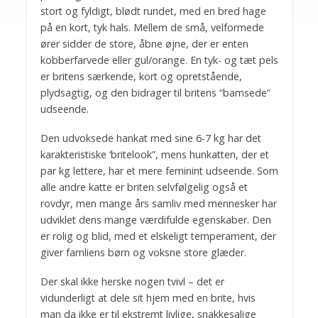
stort og fyldigt, blødt rundet, med en bred hage
på en kort, tyk hals. Mellem de små, velformede
ører sidder de store, åbne øjne, der er enten
kobberfarvede eller gul/orange. En tyk- og tæt pels
er britens særkende, kort og opretstående,
plydsagtig, og den bidrager til britens “bamsede”
udseende.
Den udvoksede hankat med sine 6-7 kg har det
karakteristiske ‘britelook”, mens hunkatten, der et
par kg lettere, har et mere feminint udseende. Som
alle andre katte er briten selvfølgelig også et
rovdyr, men mange års samliv med mennesker har
udviklet dens mange værdifulde egenskaber. Den
er rolig og blid, med et elskeligt temperament, der
giver famliens børn og voksne store glæder.
Der skal ikke herske nogen tvivl – det er
vidunderligt at dele sit hjem med en brite, hvis
man da ikke er til ekstremt livlige, snakkesalige