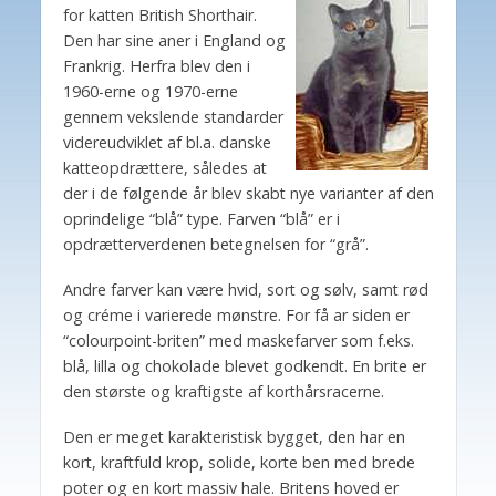
for katten British Shorthair.
Den har sine aner i England og
Frankrig. Herfra blev den i
1960-erne og 1970-erne
gennem vekslende standarder
videreudviklet af bl.a. danske
katteopdrættere, således at
der i de følgende år blev skabt nye varianter af den
oprindelige “blå” type. Farven “blå” er i
opdrætterverdenen betegnelsen for “grå”.
Andre farver kan være hvid, sort og sølv, samt rød
og créme i varierede mønstre. For få ar siden er
“colourpoint-briten” med maskefarver som f.eks.
blå, lilla og chokolade blevet godkendt. En brite er
den største og kraftigste af korthårsracerne.
Den er meget karakteristisk bygget, den har en
kort, kraftfuld krop, solide, korte ben med brede
poter og en kort massiv hale. Britens hoved er