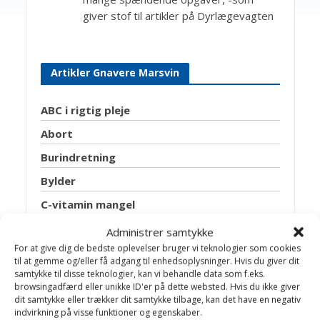
giver stof til artikler på Dyrlægevagten
Artikler Gnavere Marsvin
ABC i rigtig pleje
Abort
Burindretning
Bylder
C-vitamin mangel
Diarré
Administrer samtykke
For at give dig de bedste oplevelser bruger vi teknologier som cookies
Drægtighedssyge
til at gemme og/eller få adgang til enhedsoplysninger. Hvis du giver dit
samtykke til disse teknologier, kan vi behandle data som f.eks.
Endetarmsfremfald
browsingadfærd eller unikke ID'er på dette websted. Hvis du ikke giver
Fodbyld
dit samtykke eller trækker dit samtykke tilbage, kan det have en negativ
indvirkning på visse funktioner og egenskaber.