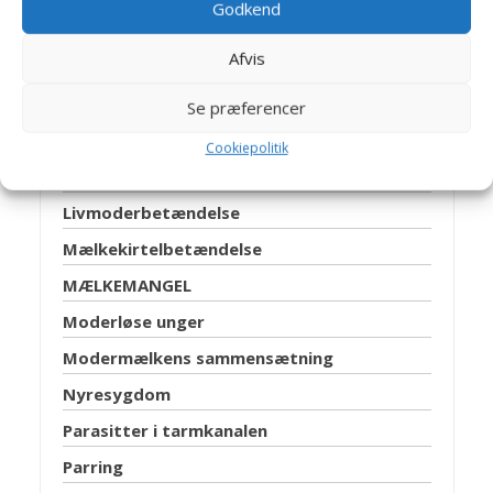
Godkend
Fødselshjælp
Afvis
Hudlidelser
Kannibalisme
Se præferencer
Kastration
Cookiepolitik
Kønsbestemmelse
Livmoderbetændelse
Mælkekirtelbetændelse
MÆLKEMANGEL
Moderløse unger
Modermælkens sammensætning
Nyresygdom
Parasitter i tarmkanalen
Parring