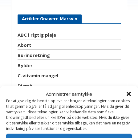
Artikler Gnavere Marsvin
ABC i rigtig pleje
Abort
Burindretning
Bylder
C-vitamin mangel
Diarré
Administrer samtykke
Drægtighedssyge
For at give dig de bedste oplevelser bruger vi teknologier som cookies
Endetarmsfremfald
til at gemme og/eller få adgang til enhedsoplysninger. Hvis du giver dit
samtykke til disse teknologier, kan vi behandle data som f.eks.
Fodbyld
browsingadfærd eller unikke ID'er på dette websted. Hvis du ikke giver
dit samtykke eller trækker dit samtykke tilbage, kan det have en negativ
Fodring
indvirkning på visse funktioner og egenskaber.
Fødselshindring