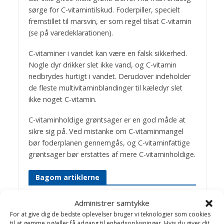
sørge for C-vitamintilskud. Foderpiller, specielt
fremstillet til marsvin, er som regel tilsat C-vitamin
(se på varedeklarationen).
C-vitaminer i vandet kan være en falsk sikkerhed.
Nogle dyr drikker slet ikke vand, og C-vitamin
nedbrydes hurtigt i vandet. Derudover indeholder
de fleste multivitaminblandinger til kæledyr slet
ikke noget C-vitamin.
C-vitaminholdige grøntsager er en god måde at
sikre sig på. Ved mistanke om C-vitaminmangel
bør foderplanen gennemgås, og C-vitaminfattige
grøntsager bør erstattes af mere C-vitaminholdige.
Bagom artiklerne
Birthe Valling & Jens
Administrer samtykke
For at give dig de bedste oplevelser bruger vi teknologier som cookies
Bakkegaard
til at gemme og/eller få adgang til enhedsoplysninger. Hvis du giver dit