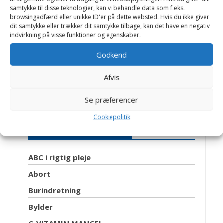
samtykke til disse teknologier, kan vi behandle data som f.eks.
Dyrlæge Birthe Valling: Til dagligt
browsingadfærd eller unikke ID'er på dette websted. Hvis du ikke giver
arbejder Birthe sammen med dygtige
dit samtykke eller trækker dit samtykke tilbage, kan det have en negativ
kolleger på Helsinge Dyreklinik.
indvirkning på visse funktioner og egenskaber.
Jens Bakkegaard: Dyrlæge og leder af
Godkend
Hillerød Dyrehospital og Helsinge
Hestehospital. En travl hverdag med
Afvis
mange spændende opgaver, -som
giver stof til artikler på Dyrlægevagten
Se præferencer
Cookiepolitik
Artikler Gnavere Marsvin
ABC i rigtig pleje
Abort
Burindretning
Bylder
C-VITAMIN MANGEL