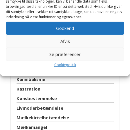
samtykke til disse teknologier, kan vi behandle data som f.eks.
Diarré
browsingadfærd eller unikke ID'er på dette websted. Hvis du ikke giver
dit samtykke eller trækker dit samtykke tilbage, kan det have en negativ
Drægtighedssyge
indvirkning på visse funktioner og egenskaber.
Endetarmsfremfald
Godkend
Fodbyld
Fodring
Afvis
Fødselshindring
Se præferencer
Fødselshjælp
Cookiepolitik
Hudlidelser
Kannibalisme
Kastration
Kønsbestemmelse
Livmoderbetændelse
Mælkekirtelbetændelse
Mælkemangel