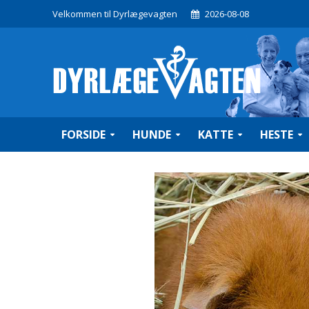
Velkommen til Dyrlægevagten
2026-08-08
FORSIDE
HUNDE
KATTE
HESTE