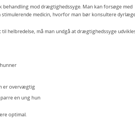
fik behandling mod drægtighedssyge. Man kan forsøge med
stimulerende medicin, hvorfor man bør konsultere dyrlæge
t til helbredelse, må man undgå at drægtighedssyge udvikles
e hunner
ft
om er overvægtig
t parre en ung hun
ære optimal.