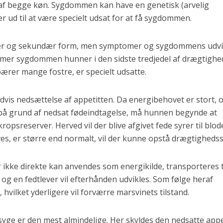
af begge køn. Sygdommen kan have en genetisk (arvelig
ser ud til at være specielt udsat for at få sygdommen.
ær og sekundær form, men symptomer og sygdommens udvi
mer sygdommen hunner i den sidste tredjedel af drægtighe
ærer mange fostre, er specielt udsatte.
vis nedsættelse af appetitten. Da energibehovet er stort, 
t på grund af nedsat fødeindtagelse, må hunnen begynde at
ropsreserver. Herved vil der blive afgivet fede syrer til blod
es, er større end normalt, vil der kunne opstå drægtigheds
r ikke direkte kan anvendes som energikilde, transporteres t
 og en fedtlever vil efterhånden udvikles. Som følge heraf
vilket yderligere vil forværre marsvinets tilstand.
e er den mest almindelige. Her skyldes den nedsatte appe