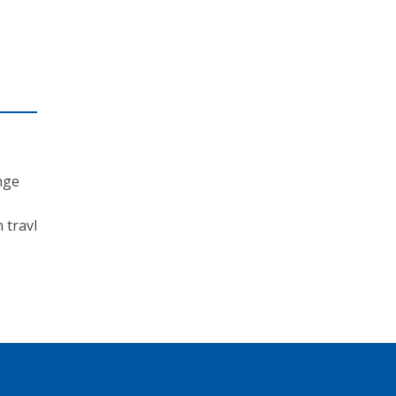
nge
 travl