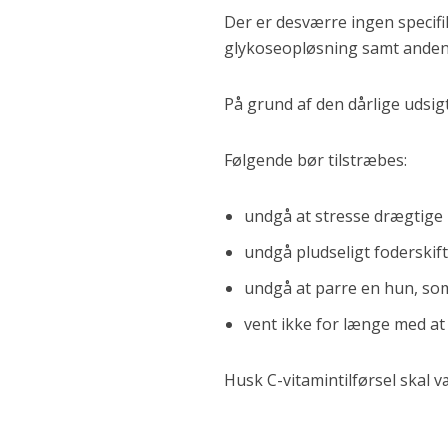
Der er desværre ingen speci
glykoseopløsning samt anden 
På grund af den dårlige udsig
Følgende bør tilstræbes:
undgå at stresse drægtig
undgå pludseligt foderski
undgå at parre en hun, s
vent ikke for længe med a
Husk C-vitamintilførsel skal v