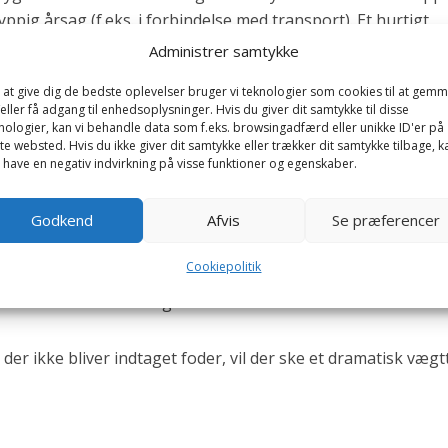
yppig årsag (f.eks. i forbindelse med transport). Et hurtigt
ller begyndende tandfejl er almindelige faktorer.
Administrer samtykke
 at give dig de bedste oplevelser bruger vi teknologier som cookies til at gem
e:
eller få adgang til enhedsoplysninger. Hvis du giver dit samtykke til disse
nologier, kan vi behandle data som f.eks. browsingadfærd eller unikke ID'er på
te websted. Hvis du ikke giver dit samtykke eller trækker dit samtykke tilbage, k
 have en negativ indvirkning på visse funktioner og egenskaber.
Godkend
Afvis
Se præferencer
ur
Cookiepolitik
på at være almen dårlig
 der ikke bliver indtaget foder, vil der ske et dramatisk væg