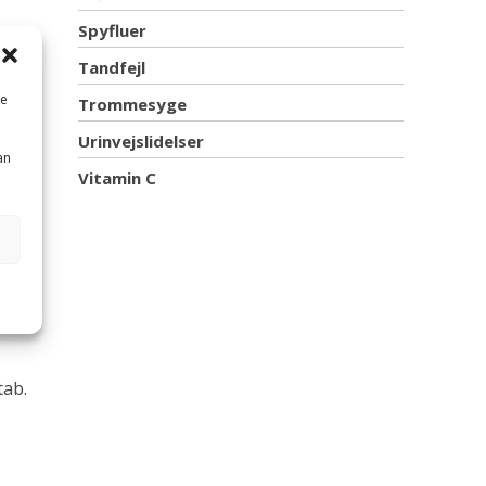
Spyfluer
Tandfejl
me
Trommesyge
Urinvejslidelser
an
Vitamin C
ttab.