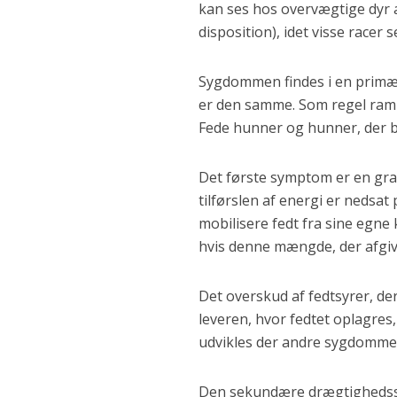
kan ses hos overvægtige dyr 
disposition), idet visse racer 
Sygdommen findes i en prim
er den samme. Som regel ram
Fede hunner og hunner, der b
Det første symptom er en grad
tilførslen af energi er nedsa
mobilisere fedt fra sine egne k
hvis denne mængde, der afgiv
Det overskud af fedtsyrer, de
leveren, hvor fedtet oplagres,
udvikles der andre sygdomme, h
Den sekundære drægtighedssyg