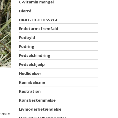
C-vitamin mangel
Diarré
DRÆGTIGHEDSSYGE
Endetarmsfremfald
Fodbyld
Fodring
Fødselshindring
Fødselshjælp
Hudlidelser
Kannibalisme
Kastration
Kønsbestemmelse
Livmoderbetændelse
ommen