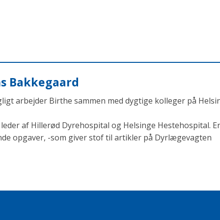
ens Bakkegaard
agligt arbejder Birthe sammen med dygtige kolleger på Helsi
eder af Hillerød Dyrehospital og Helsinge Hestehospital. En
opgaver, -som giver stof til artikler på Dyrlægevagten