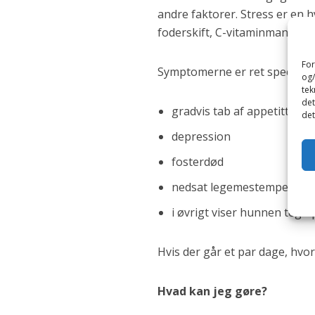
andre faktorer. Stress er en h
foderskift, C-vitaminmangel e
For
Symptomerne er ret specifikk
og/
tek
det
gradvis tab af appetitten
det
depression
fosterdød
nedsat legemestemperat
i øvrigt viser hunnen tegn 
Hvis der går et par dage, hvor
Hvad kan jeg gøre?