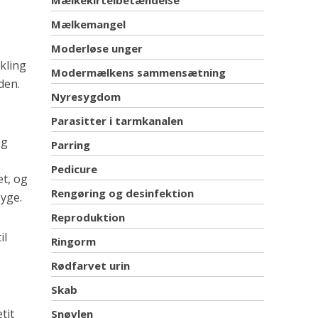
Mælkekirtelbetændelse
Mælkemangel
Moderløse unger
kling
Modermælkens sammensætning
den.
Nyresygdom
Parasitter i tarmkanalen
og
Parring
Pedicure
et, og
Rengøring og desinfektion
syge.
Reproduktion
il
Ringorm
Rødfarvet urin
Skab
tit
Snøvlen