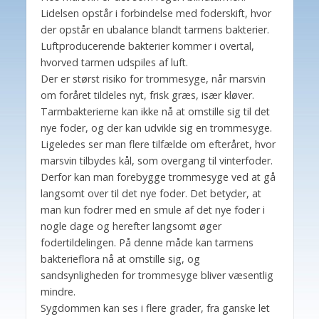
Lidelsen opstår i forbindelse med foderskift, hvor
der opstår en ubalance blandt tarmens bakterier.
Luftproducerende bakterier kommer i overtal,
hvorved tarmen udspiles af luft.
Der er størst risiko for trommesyge, når marsvin
om foråret tildeles nyt, frisk græs, især kløver.
Tarmbakterierne kan ikke nå at omstille sig til det
nye foder, og der kan udvikle sig en trommesyge.
Ligeledes ser man flere tilfælde om efteråret, hvor
marsvin tilbydes kål, som overgang til vinterfoder.
Derfor kan man forebygge trommesyge ved at gå
langsomt over til det nye foder. Det betyder, at
man kun fodrer med en smule af det nye foder i
nogle dage og herefter langsomt øger
fodertildelingen. På denne måde kan tarmens
bakterieflora nå at omstille sig, og
sandsynligheden for trommesyge bliver væsentlig
mindre.
Sygdommen kan ses i flere grader, fra ganske let