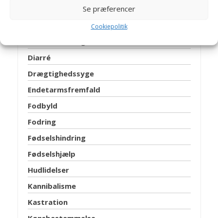
Se præferencer
Burindretning
Bylder
Cookiepolitik
C-vitamin mangel
Diarré
Drægtighedssyge
Endetarmsfremfald
Fodbyld
Fodring
Fødselshindring
Fødselshjælp
Hudlidelser
Kannibalisme
Kastration
Kønsbestemmelse