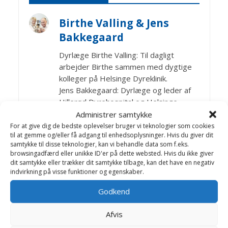
Birthe Valling & Jens
Bakkegaard
Dyrlæge Birthe Valling: Til dagligt
arbejder Birthe sammen med dygtige
kolleger på Helsinge Dyreklinik.
Jens Bakkegaard: Dyrlæge og leder af
Hillerød Dyrehospital og Helsinge
Hestehospital. En travl hverdag med
Administrer samtykke
mange spændende opgaver, -som
For at give dig de bedste oplevelser bruger vi teknologier som cookies
til at gemme og/eller få adgang til enhedsoplysninger. Hvis du giver dit
giver stof til artikler på Dyrlægevagten
samtykke til disse teknologier, kan vi behandle data som f.eks.
browsingadfærd eller unikke ID'er på dette websted. Hvis du ikke giver
dit samtykke eller trækker dit samtykke tilbage, kan det have en negativ
indvirkning på visse funktioner og egenskaber.
Artikler Gnavere Marsvin
Godkend
ABC i rigtig pleje
Afvis
Abort