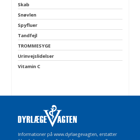
Skab
Snøvlen
Spyfluer
Tandfejl
TROMMESYGE
Urinvejslidelser
Vitamin C
Informationer på www.dyrlaegevagten, erstatter