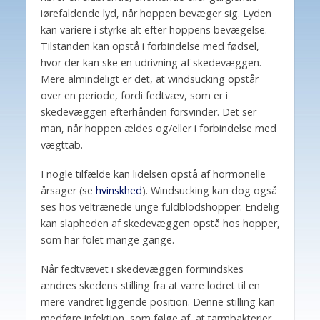
iørefaldende lyd, når hoppen bevæger sig. Lyden
kan variere i styrke alt efter hoppens bevægelse.
Tilstanden kan opstå i forbindelse med fødsel,
hvor der kan ske en udrivning af skedevæggen.
Mere almindeligt er det, at windsucking opstår
over en periode, fordi fedtvæv, som er i
skedevæggen efterhånden forsvinder. Det ser
man, når hoppen ældes og/eller i forbindelse med
vægttab.
I nogle tilfælde kan lidelsen opstå af hormonelle
årsager (se
hvinskhed
). Windsucking kan dog også
ses hos veltrænede unge fuldblodshopper. Endelig
kan slapheden af skedevæggen opstå hos hopper,
som har folet mange gange.
Når fedtvævet i skedevæggen formindskes
ændres skedens stilling fra at være lodret til en
mere vandret liggende position. Denne stilling kan
medføre infektion, som følge af, at tarmbakterier