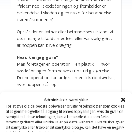
“falder” ned i skedeåbningen og fremkalder en
betændelse i skeden og en risiko for betændelse i
børen (livmoderen).
Opstår der en kathar eller betændelses tilstand, vil
det i mange tilfælde medføre eller vanskeliggøre,
at hoppen kan blive drægtig.
Hvad kan jeg gøre?
Man foretager en operation – en plastik – , hvor
skedeåbningen formindskes til naturlig størrelse.
Denne operation kan udføres med lokalbedøvelse,
hvor hoppen står op.
Bagom artiklerne
Administrer samtykke
For at give dig de bedste oplevelser bruger vi teknologier som cookies
til at gemme og/eller få adgang til enhedsoplysninger. Hvis du giver dit
Birthe Valling & Jens
samtykke til disse teknologier, kan vi behandle data som f.eks.
Bakkegaard
browsingadfærd eller unikke ID'er på dette websted. Hvis du ikke giver
dit samtykke eller trækker dit samtykke tilbage, kan det have en negativ