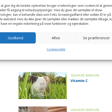
 at give dig de bedste oplevelser bruger vi teknologier som cookies til at gem
eller få adgang til enhedsoplysninger. Hvis du giver dit samtykke til disse
nologier, kan vi behandle data som f.eks. browsingadfærd eller unikke ID'er på
te websted. Hvis du ikke giver dit samtykke eller trækker dit samtykke tilbage, k
ed en eller flere artsfæller.
 have en negativ indvirkning på visse funktioner og egenskaber.
en han (evt. kastreret) og en hun eller to hanner. Skal ma
Godkend
Afvis
Se præferencer
t mindst en af dem er lille unge, når de introduceres for hina
de kønsdufte, som de to hanner kan komme op at slås om.
Cookiepolitik
og evt. en enkelt kastreret han, eller i en arvlstrio, hvor 
GNAVERE MARSVIN
Vitamin C
GNAVERE MARSVIN