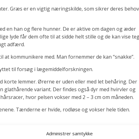
nter. Græs er en vigtig næringskilde, som sikrer deres behov
 med en han og flere hunner. De er aktive om dagen og æder
ge lyde får dem ofte til at sidde helt stille og de kan vise te
ugt adfærd.
 til at kommunikere med. Man fornemmer de kan “snakke”.
yttet til forsøg i lægemiddelforskningen.
med korte lemmer. Ørerne er uden eller med let behåring. Der
en glathårende variant. Der findes også dyr med hvirvler og
nghårsracer, hvor pelsen vokser med 2 – 3 cm om måneden.
nene. Tænderne er hvide, rodløse og vokser hele tiden.
Administrer samtykke