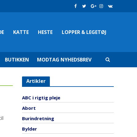
DE
KATTE
HESTE
LOPPER & LEGETØJ
BUTIKKEN
MODTAG NYHEDSBREV
Artikler
ABC i rigtig pleje
Abort
il
Burindretning
Bylder