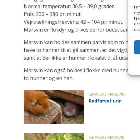
Normal temperatur: 36,5 – 39,0 grader.
For
og/
Puls: 230 – 380 pr. minut.
tek
Vejrtrækningsfrekvens: 42 – 104 pr. minut.
det
Marsvin er flokdyr og trives derfor bedst sammen m
det
Marsvin kan holdes sammen parvis som to hunner, 
have to hanner til at gå sammen, er det vigtigt, a
samt at der ikke er hunner i lokalet til at udsen
Marsvin kan også holdes i flokke med hunner/unger 
to hunner og en han.
GNAVERE MARSVIN
Rødfarvet urin
GNAVERE MARSVIN