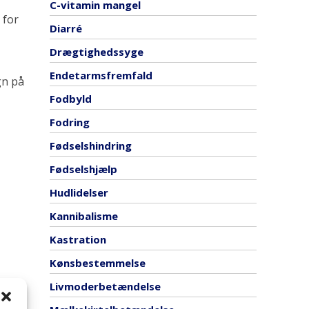
C-vitamin mangel
 for
Diarré
Drægtighedssyge
Endetarmsfremfald
gn på
Fodbyld
Fodring
Fødselshindring
Fødselshjælp
Hudlidelser
Kannibalisme
Kastration
Kønsbestemmelse
Livmoderbetændelse