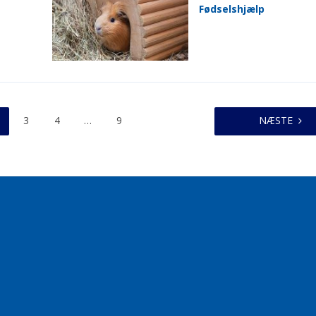
Fødselshjælp
3
4
…
9
NÆSTE