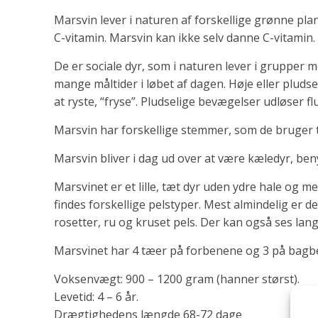
Marsvin lever i naturen af forskellige grønne pla
C-vitamin. Marsvin kan ikke selv danne C-vitamin.
De er sociale dyr, som i naturen lever i grupper
mange måltider i løbet af dagen. Høje eller pludseli
at ryste, “fryse”. Pludselige bevægelser udløser fl
Marsvin har forskellige stemmer, som de bruger
Marsvin bliver i dag ud over at være kæledyr, ben
Marsvinet er et lille, tæt dyr uden ydre hale og 
findes forskellige pelstyper. Mest almindelig er d
rosetter, ru og kruset pels. Der kan også ses la
Marsvinet har 4 tæer på forbenene og 3 på bagbe
Voksenvægt: 900 – 1200 gram (hanner størst).
Levetid: 4 – 6 år.
Drægtighedens længde 68-72 dage