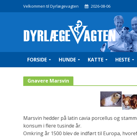
Velkommen til Dyrlægevagten
2026-08-06
FORSIDE
HUNDE
KATTE
HESTE
Gnavere Marsvin
Marsvin hedder på latin cavia porcellus og stamme
konsum i flere tusinde år.
Omkring år 1500 blev de indført til Europa, hvore