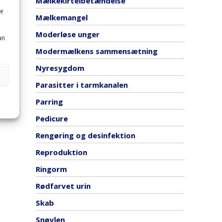
Mælkekirtelbetændelse
me
Mælkemangel
Moderløse unger
an
Modermælkens sammensætning
n
Nyresygdom
nden,
Parasitter i tarmkanalen
Parring
der er
Pedicure
Rengøring og desinfektion
Reproduktion
Ringorm
Rødfarvet urin
Skab
Snøvlen