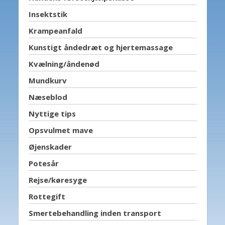
Insektstik
Krampeanfald
Kunstigt åndedræt og hjertemassage
Kvælning/åndenød
Mundkurv
Næseblod
Nyttige tips
Opsvulmet mave
Øjenskader
Potesår
Rejse/køresyge
Rottegift
Smertebehandling inden transport