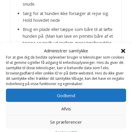
snude.
Sørg for at hunden ikke forsøger at rejse sig.
Hold hovedet nede
Brug en plade eller tæppe som båre til at løfte
hunden på. (Man kan lave en primitiv båre af et
tæppe spændt ud mellem grene/rør/brædder
eller hvad man kan skaffe).
Administrer samtykke
For at give dig de bedste oplevelser bruger vi teknologier som cookies
Læg båren så tæt som muligt på dyrets ryg. Er
til at gemme og/eller få adgang til enhedsoplysninger. Hvis du giver dit
det en stor hund, bør flere personer samtidig
samtykke til disse teknologier, kan vi behandle data som f.eks.
(men forsigtigt) trække hunden op på båren
browsingadfærd eller unikke ID'er på dette websted. Hvis du ikke giver
dit samtykke eller trækker dit samtykke tilbage, kan det have en negativ
ved at tage fat i pelsen/huden langs
indvirkning på visse funktioner og egenskaber.
rygsøjlen
Godkend
Løft båren forsigtigt. Hold hundens hoved
nede.
Afvis
Bring hunden til nærmeste
dyrlæge/dyreklinik/dyrehospital.
Se præferencer
Hvis man har mulighed for det, ringer man i