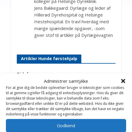
kolleger på Helsinge Dyreklinik.
Jens Bakkegaard: Dyrlæge og leder af
Hillerød Dyrehospital og Helsinge
Hestehospital. En travl hverdag med
mange spændende opgaver, -som
giver stof til artikler på Dyrlægevagten
Artikler Hunde førstehjalp
Bidsår
Administrer samtykke
Blødninger
For at give dig de bedste oplevelser bruger vi teknologier som cookies
til at gemme og/eller få adgang til enhedsoplysninger. Hvis du giver dit
Brækket klo
samtykke til disse teknologier, kan vi behandle data som f.eks.
DRUKNING
browsingadfærd eller unikke ID'er på dette websted. Hvis du ikke giver
dit samtykke eller trækker dit samtykke tilbage, kan det have en negativ
Dyrlægekontrol
indvirkning på visse funktioner og egenskaber.
Elektricitet
Godkend