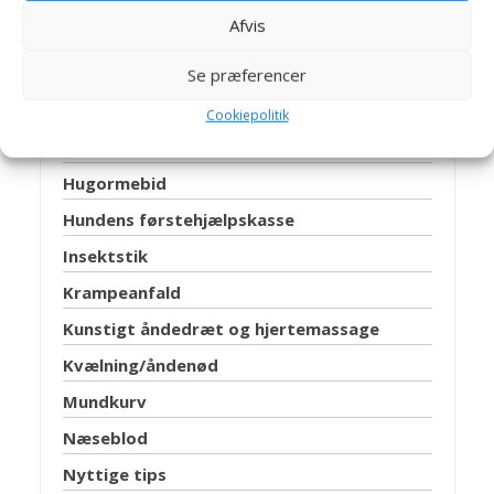
Forbrænding
Afvis
Forsikring
Fremmedlegeme i mund/svælg
Se præferencer
Gode råd for at undgå ulykker
Cookiepolitik
Hedeslag
Hugormebid
Hundens førstehjælpskasse
Insektstik
Krampeanfald
Kunstigt åndedræt og hjertemassage
Kvælning/åndenød
Mundkurv
Næseblod
Nyttige tips