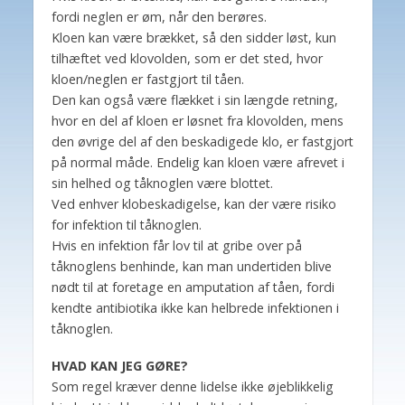
fordi neglen er øm, når den berøres.
Kloen kan være brækket, så den sidder løst, kun
tilhæftet ved klovolden, som er det sted, hvor
kloen/neglen er fastgjort til tåen.
Den kan også være flækket i sin længde retning,
hvor en del af kloen er løsnet fra klovolden, mens
den øvrige del af den beskadigede klo, er fastgjort
på normal måde. Endelig kan kloen være afrevet i
sin helhed og tåknoglen være blottet.
Ved enhver klobeskadigelse, kan der være risiko
for infektion til tåknoglen.
Hvis en infektion får lov til at gribe over på
tåknoglens benhinde, kan man undertiden blive
nødt til at foretage en amputation af tåen, fordi
kendte antibiotika ikke kan helbrede infektionen i
tåknoglen.
HVAD KAN JEG GØRE?
Som regel kræver denne lidelse ikke øjeblikkelig