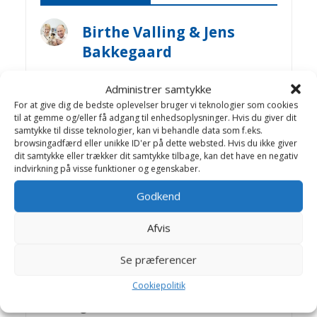
Birthe Valling & Jens
Bakkegaard
Dyrlæge Birthe Valling: Til dagligt
Administrer samtykke
arbejder Birthe sammen med dygtige
For at give dig de bedste oplevelser bruger vi teknologier som cookies
kolleger på Helsinge Dyreklinik.
til at gemme og/eller få adgang til enhedsoplysninger. Hvis du giver dit
Jens Bakkegaard: Dyrlæge og leder af
samtykke til disse teknologier, kan vi behandle data som f.eks.
Hillerød Dyrehospital og Helsinge
browsingadfærd eller unikke ID'er på dette websted. Hvis du ikke giver
dit samtykke eller trækker dit samtykke tilbage, kan det have en negativ
Hestehospital. En travl hverdag med
indvirkning på visse funktioner og egenskaber.
mange spændende opgaver, -som
giver stof til artikler på Dyrlægevagten
Godkend
Afvis
Artikler Hunde førstehjalp
Se præferencer
Bidsår
Cookiepolitik
Blødninger