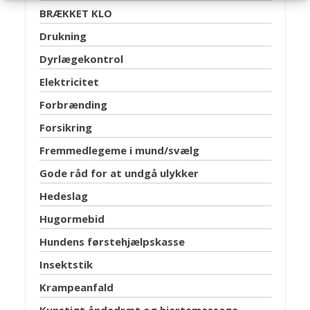
BRÆKKET KLO
Drukning
Dyrlægekontrol
Elektricitet
Forbrænding
Forsikring
Fremmedlegeme i mund/svælg
Gode råd for at undgå ulykker
Hedeslag
Hugormebid
Hundens førstehjælpskasse
Insektstik
Krampeanfald
Kunstigt åndedræt og hjertemassage