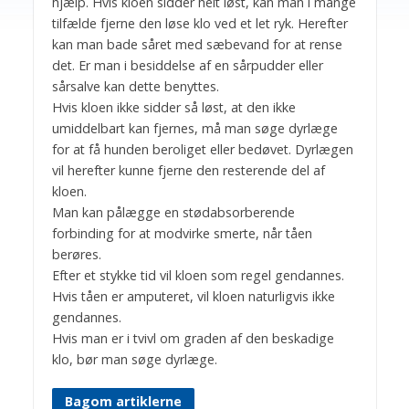
hjælp. Hvis kloen sidder helt løst, kan man i mange
tilfælde fjerne den løse klo ved et let ryk. Herefter
kan man bade såret med sæbevand for at rense
det. Er man i besiddelse af en sårpudder eller
sårsalve kan dette benyttes.
Hvis kloen ikke sidder så løst, at den ikke
umiddelbart kan fjernes, må man søge dyrlæge
for at få hunden beroliget eller bedøvet. Dyrlægen
vil herefter kunne fjerne den resterende del af
kloen.
Man kan pålægge en stødabsorberende
forbinding for at modvirke smerte, når tåen
berøres.
Efter et stykke tid vil kloen som regel gendannes.
Hvis tåen er amputeret, vil kloen naturligvis ikke
gendannes.
Hvis man er i tvivl om graden af den beskadige
klo, bør man søge dyrlæge.
Bagom artiklerne