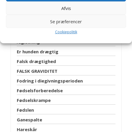
Afvis
Artikler Hunde fødsler
Se præferencer
Abort
Cookiepolitik
Ægløsning
Er hunden drægtig
Falsk drægtighed
FALSK GRAVIDITET
Fodring i diegivningsperioden
Fødselsforberedelse
Fødselskrampe
Fødslen
Ganespalte
Hareskår