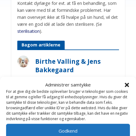
Kontakt dyrlæge for evt. at få en behandling, som
kan være med til at formindske problemet. Har
man overvejet ikke at få hvalpe på sin hund, vil det
være en god idé at lade den sterilisere. (Se
sterilisation
).
Bagom artiklerne
Birthe Valling & Jens
Bakkegaard
Dyrlæge Birthe Valling: Til dagligt
Administrer samtykke
arbejder Birthe sammen med dygtige
For at give dig de bedste oplevelser bruger vi teknologier som cookies
kolleger på Helsinge Dyreklinik.
til at gemme og/eller få adgang til enhedsoplysninger. Hvis du giver dit
Jens Bakkegaard: Dyrlæge og leder af
samtykke til disse teknologier, kan vi behandle data som f.eks.
browsingadfærd eller unikke ID'er på dette websted. Hvis du ikke giver
Hillerød Dyrehospital og Helsinge
dit samtykke eller trækker dit samtykke tilbage, kan det have en negativ
Hestehospital. En travl hverdag med
indvirkning på visse funktioner og egenskaber.
mange spændende opgaver, -som
giver stof til artikler på Dyrlægevagten
Godkend