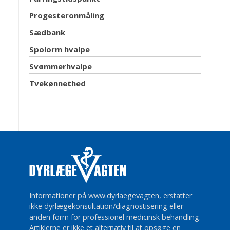
Progesteronmåling
Sædbank
Spolorm hvalpe
Svømmerhvalpe
Tvekønnethed
Informationer på www.dyrlaegevagten, erstatter
ikke dyrlægekonsultation/diagnostisering eller
anden form for professionel medicinsk behandling.
Artiklerne er ikke et alternativ til at opsøge en