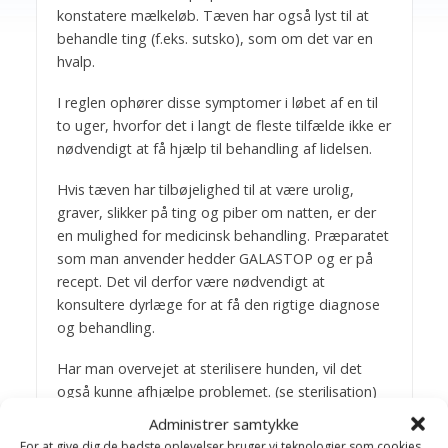
konstatere mælkeløb. Tæven har også lyst til at
behandle ting (f.eks. sutsko), som om det var en
hvalp.
I reglen ophører disse symptomer i løbet af en til
to uger, hvorfor det i langt de fleste tilfælde ikke er
nødvendigt at få hjælp til behandling af lidelsen.
Hvis tæven har tilbøjelighed til at være urolig,
graver, slikker på ting og piber om natten, er der
en mulighed for medicinsk behandling. Præparatet
som man anvender hedder GALASTOP og er på
recept. Det vil derfor være nødvendigt at
konsultere dyrlæge for at få den rigtige diagnose
og behandling.
Har man overvejet at sterilisere hunden, vil det
også kunne afhjælpe problemet. (se sterilisation)
Administrer samtykke
Bagom artiklerne
For at give dig de bedste oplevelser bruger vi teknologier som cookies