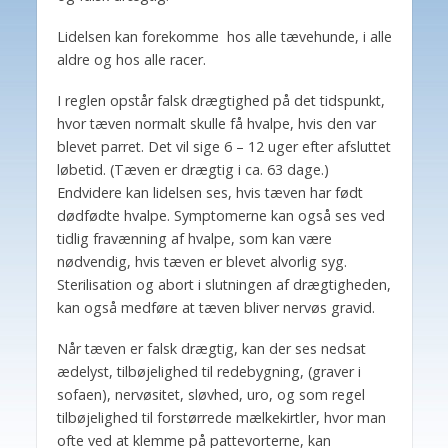
Lidelsen kan forekomme hos alle tævehunde, i alle
aldre og hos alle racer.
I reglen opstår falsk drægtighed på det tidspunkt,
hvor tæven normalt skulle få hvalpe, hvis den var
blevet parret. Det vil sige 6 – 12 uger efter afsluttet
løbetid. (Tæven er drægtig i ca. 63 dage.)
Endvidere kan lidelsen ses, hvis tæven har født
dødfødte hvalpe. Symptomerne kan også ses ved
tidlig fravænning af hvalpe, som kan være
nødvendig, hvis tæven er blevet alvorlig syg.
Sterilisation og abort i slutningen af drægtigheden,
kan også medføre at tæven bliver nervøs gravid.
Når tæven er falsk drægtig, kan der ses nedsat
ædelyst, tilbøjelighed til redebygning, (graver i
sofaen), nervøsitet, sløvhed, uro, og som regel
tilbøjelighed til forstørrede mælkekirtler, hvor man
ofte ved at klemme på pattevorterne, kan