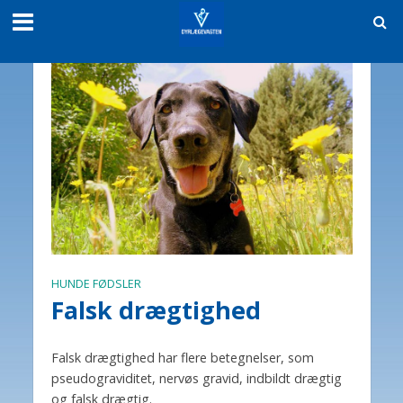
HUNDE FØDSLER
Falsk drægtighed
Falsk drægtighed har flere betegnelser, som
pseudograviditet, nervøs gravid, indbildt drægtig
og falsk drægtig.