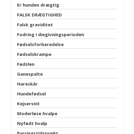
Er hunden drægtig
FALSK DRÆGTIGHED
Falsk graviditet
Fodring i diegivningsperioden
Fødselsforberedelse
Fødselskrampe
Fødslen
Ganespalte
Hareskår
Hundefødsel
Kejsersnit
Moderløse hvalpe
Nyfødt hvalp
Parringstidspunkt