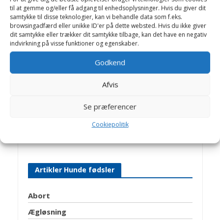
til at gemme og/eller få adgang til enhedsoplysninger. Hvis du giver dit
samtykke til disse teknologier, kan vi behandle data som f.eks.
Birthe Valling & Jens
browsingadfærd eller unikke ID'er på dette websted. Hvis du ikke giver
Bakkegaard
dit samtykke eller trækker dit samtykke tilbage, kan det have en negativ
indvirkning på visse funktioner og egenskaber.
Dyrlæge Birthe Valling: Til dagligt
Godkend
arbejder Birthe sammen med dygtige
kolleger på Helsinge Dyreklinik.
Afvis
Jens Bakkegaard: Dyrlæge og leder af
Hillerød Dyrehospital og Helsinge
Se præferencer
Hestehospital. En travl hverdag med
mange spændende opgaver, -som
Cookiepolitik
giver stof til artikler på Dyrlægevagten
Artikler Hunde fødsler
Abort
Ægløsning