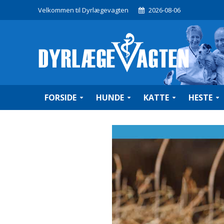
Velkommen til Dyrlægevagten
2026-08-06
FORSIDE
HUNDE
KATTE
HESTE