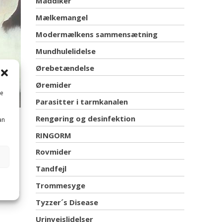
Maddiker
Mælkemangel
Modermælkens sammensætning
Mundhulelidelse
Ørebetændelse
Øremider
me
Parasitter i tarmkanalen
Rengøring og desinfektion
an
RINGORM
Rovmider
Tandfejl
Trommesyge
løe på
Tyzzer´s Disease
Urinvejslidelser