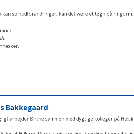
n kan se hudforandringer, kan det være et tegn på ringorm.
aninen.
på.
ennesker.
ens Bakkegaard
agligt arbejder Birthe sammen med dygtige kolleger på Helsi
eder af Hillerød Dyrehospital og Helsinge Hestehospital. En