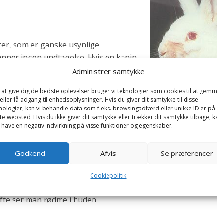
er, som er ganske usynlige.
ner ingen undtagelse. Hvis en kanin
e sporer, og kaninen har et mindre sår
Administrer samtykke
et sted, så vil svampen angribe dette sted og
 at give dig de bedste oplevelser bruger vi teknologier som cookies til at gem
ens overhud og hårsække.
eller få adgang til enhedsoplysninger. Hvis du giver dit samtykke til disse
nologier, kan vi behandle data som f.eks. browsingadfærd eller unikke ID'er på
te websted. Hvis du ikke giver dit samtykke eller trækker dit samtykke tilbage, k
r af, og man ser den karakteriske runde ring “ringorm”.
 have en negativ indvirkning på visse funktioner og egenskaber.
 se sygdommen hos kaninunger 3-6 uger gamle.
Godkend
Afvis
Se præferencer
e overalt på kroppen, men det mest almindelige er at se
 øjne, ører, samt på forben og halerod.
Cookiepolitik
m regel er hårtab eller afbrækkede hår og kaninen har evt. k
fte ser man rødme i huden.