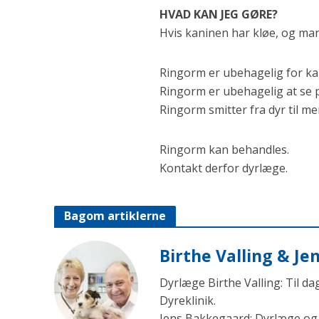
HVAD KAN JEG GØRE?
Hvis kaninen har kløe, og ma
Ringorm er ubehagelig for k
Ringorm er ubehagelig at se 
Ringorm smitter fra dyr til m
Ringorm kan behandles.
Kontakt derfor dyrlæge.
Bagom artiklerne
Birthe Valling & J
Dyrlæge Birthe Valling: Til d
Dyreklinik.
Jens Bakkegaard: Dyrlæge og l