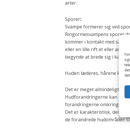
arter.
Sporer
:
Svampe formerer sig ved spor
Ringormesvampens sporer dan
kommer i kontakt med sådann
eller en lille rift et eller and
For
begynde at brede sig i kanin
og/
tek
det
Huden læderes, hårene knække
det
Det er meget almindeligt, at
Hudforandringerne kan optræd
forandringerne omkring mund,
Det er karakteristisk, der so
de forandrede hudområder. O