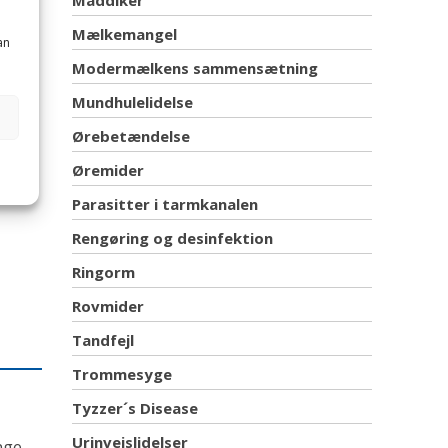
Maddiker
Mælkemangel
an
Modermælkens sammensætning
Mundhulelidelse
Ørebetændelse
åg.
Øremider
Parasitter i tarmkanalen
Rengøring og desinfektion
Ringorm
Rovmider
Tandfejl
Trommesyge
Tyzzer´s Disease
Urinvejslidelser
nge