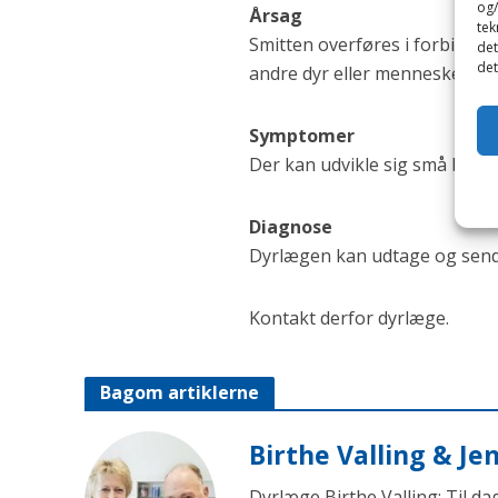
og/
Årsag
tek
Smitten overføres i forbindel
det
det
andre dyr eller mennesker.
Symptomer
Der kan udvikle sig små blær
Diagnose
Dyrlægen kan udtage og sende
Kontakt derfor dyrlæge.
Bagom artiklerne
Birthe Valling & J
Dyrlæge Birthe Valling: Til d