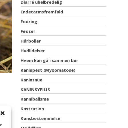
Diarré uhelbredelig
Endetarmsfremfald
Fodring
Fødsel
Hårboller
Hudlidelser
Hvem kan gå i sammen bur
Kaninpest (Myxomatose)
Kaninsnue
KANINSYFILIS
Kannibalisme
Kastration
Kønsbestemmelse
me