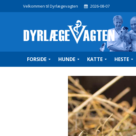
Velkommen til Dyrlægevagten
2026-08-07
FORSIDE
HUNDE
KATTE
HESTE