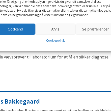
eller få adgang til enhedsoplysninger. Hvis du giver dit samtykke til disse
nologier, kan vi behandle data som f.eks. browsingadfærd eller unikke ID'er på
se med parring og fødsel. Sygdommen kan ikke overføres til
te websted. Hvis du ikke giver dit samtykke eller trækker dit samtykke tilbage, k
 have en negativ indvirkning på visse funktioner og egenskaber.
Godkend
Afvis
Se præferencer
er og småsår på de ydre kønsorganer, snude, læber og øjenl
Cookiepolitik
 vævsprøver til laboratorium for at få en sikker diagnose.
ens Bakkegaard
agligt arbejder Birthe sammen med dygtige kolleger på Helsi