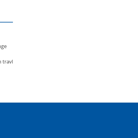
nge
 travl