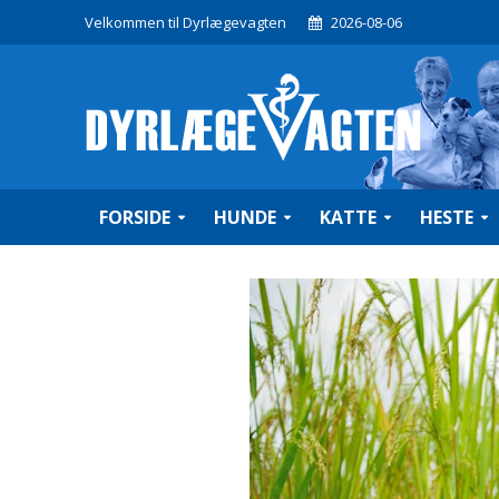
Velkommen til Dyrlægevagten
2026-08-06
FORSIDE
HUNDE
KATTE
HESTE