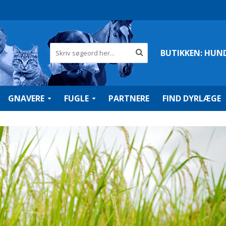
BUTIKKEN:
HUN
GNAVERE
FUGLE
PARTNERE
FIND DYRLÆGE