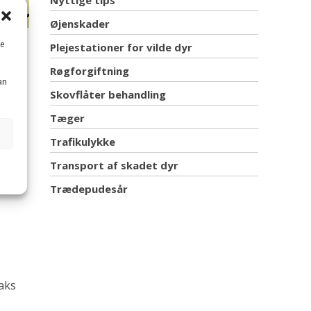
Nyttige tips
Øjenskader
me
Plejestationer for vilde dyr
i
Røgforgiftning
agtil
an
Skovflåter behandling
et
Tæger
Trafikulykke
Transport af skadet dyr
bider.
Trædepudesår
raks