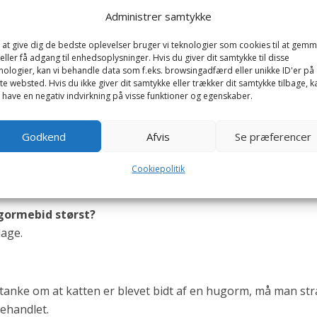
n hugormen være sort. Den lever overvejende i
Administrer samtykke
, og føden er overvejende mus.
 at give dig de bedste oplevelser bruger vi teknologier som cookies til at gem
eller få adgang til enhedsoplysninger. Hvis du giver dit samtykke til disse
ifttand på overkæbebenet, som via en kanal i tanden står 
nologier, kan vi behandle data som f.eks. browsingadfærd eller unikke ID'er på
n fra en giftkirtel, som er en slags spytkirtel, der sidder b
te websted. Hvis du ikke giver dit samtykke eller trækker dit samtykke tilbage, k
 have en negativ indvirkning på visse funktioner og egenskaber.
r, afgiver den en gift, som bevirker, at blodkarrene på dyr
en til at hæve i det område, hvor hugormen har bidt.
Godkend
Afvis
Se præferencer
n slange i naturen. Det er snogen, som kan kendes fra
Cookiepolitik
delige gule nakkepletter. Snogen afgiver ikke gift, når den 
ugormebid størst?
age.
stanke om at katten er blevet bidt af en hugorm, må man st
behandlet.