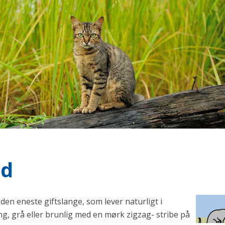
id
den eneste giftslange, som lever naturligt i
g, grå eller brunlig med en mørk zigzag- stribe på