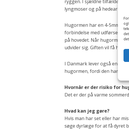
ryggen. I sjældne tilfælde ka
lyngmoser og på hedearealer
For
og/
Hugormen har en 4-5mm lang g
tek
forbindelse med udførselsgange
det
det
på hovedet. Når hugormen bide
udvider sig. Giften vil få hud
I Danmark lever også en ande
hugormen, fordi den har to ty
Hvornår er der risiko for h
Det er der på varme sommerd
Hvad kan jeg gøre?
Hvis man har set eller har mi
søge dyrlæge for at få dyret 