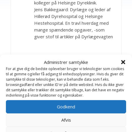
kolleger på Helsinge Dyreklinik.
Jens Bakkegaard: Dyrlæge og leder af
Hillerød Dyrehospital og Helsinge
Hestehospital. En travl hverdag med
mange spændende opgaver, -som
giver stof til artikler på Dyrlægevagten
Artikler Katte Førstehjælp
Administrer samtykke
For at give dig de bedste oplevelser bruger vi teknologier som cookies
til at gemme og/eller få adgang til enhedsoplysninger. Hvis du giver dit
Benbrud
samtykke til disse teknologier, kan vi behandle data som f.eks.
browsingadfærd eller unikke ID'er på dette websted. Hvis du ikke giver
Blødninger
dit samtykke eller trækker dit samtykke tilbage, kan det have en negativ
Drukning
indvirkning på visse funktioner og egenskaber.
Dyrlæge kontrol
Godkend
Elektricitet
Afvis
Forblødning