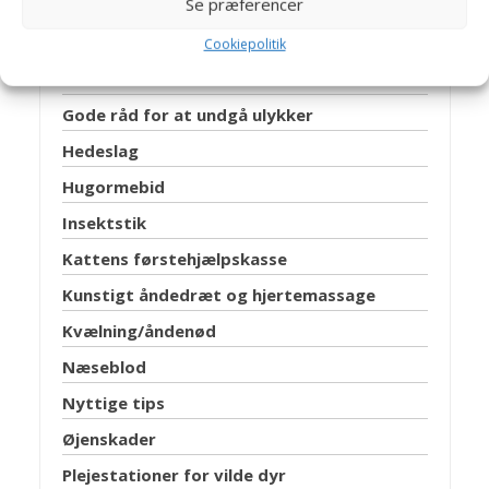
Se præferencer
Forbrænding
Forgiftninger
Cookiepolitik
FREMMEDLEGEME I MUND/SVÆLG
Gode råd for at undgå ulykker
Hedeslag
Hugormebid
Insektstik
Kattens førstehjælpskasse
Kunstigt åndedræt og hjertemassage
Kvælning/åndenød
Næseblod
Nyttige tips
Øjenskader
Plejestationer for vilde dyr