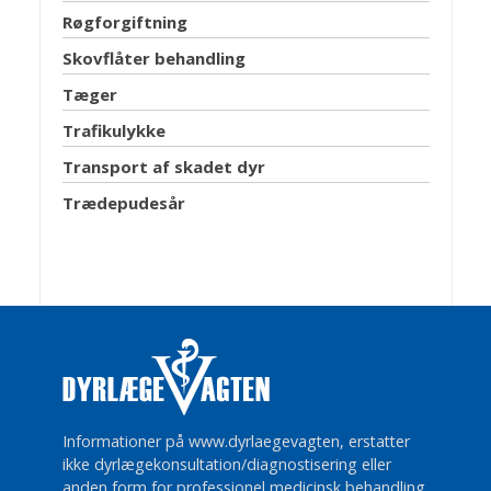
Røgforgiftning
Skovflåter behandling
Tæger
Trafikulykke
Transport af skadet dyr
Trædepudesår
Informationer på www.dyrlaegevagten, erstatter
ikke dyrlægekonsultation/diagnostisering eller
anden form for professionel medicinsk behandling.