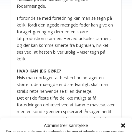
fodermængde.
I forbindelse med forædning kan man se tegn på
kolik, fordi den øgede mængde foder kan give en
forøget gæring og dermed en større
luftproduktion i tarmen. Herved udspiles tarmen,
og der kan komme smerte fra bughulen, hvilket
ses ved, at hesten bliver urolig – viser tegn på
kolik.
HVAD KAN JEG GØRE?
Hvis man opdager, at hesten har indtaget en
større fodermængde end sædvanligt, skal man
straks rette henvendelse til en dyrlæge.
Det er i de fleste tilfælde ikke muligt at få
forædningen ophævet ved at tømme mavesækken
med en sonde gennem spiserøret. Årsagen hertil
er, at mavesækken er ret lille, og derfor hurtigt
Administrer samtykke
tømmer sig ud i tarmsystemet.
Behandlingen vil derfor rette sig mod, at hesten
For at give dig de bedste oplevelser bruger vi teknologier som cookies