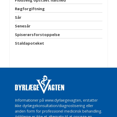
Pludselig opstået halthed
Røgforgiftning
Sår
Senesår
Spiserørsforstoppelse
Staldapoteket
Informationer på www.dyrlaegevagten, erstatter
ikke dyrlægekonsultation/diagnostisering eller
anden form for professionel medicinsk behandling.
Artiklerne er ikke et alternativ til at opsøge en