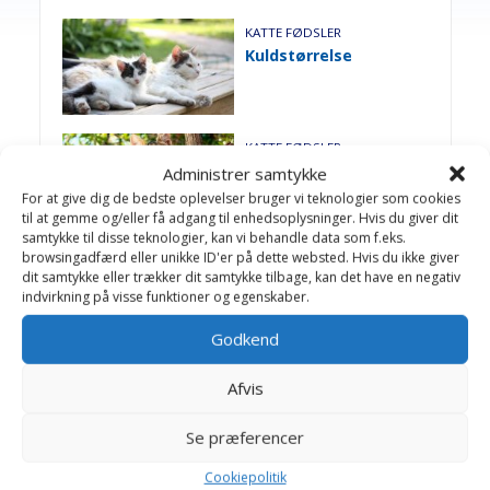
KATTE FØDSLER
Kuldstørrelse
KATTE FØDSLER
Ganespalte
Administrer samtykke
For at give dig de bedste oplevelser bruger vi teknologier som cookies
til at gemme og/eller få adgang til enhedsoplysninger. Hvis du giver dit
samtykke til disse teknologier, kan vi behandle data som f.eks.
browsingadfærd eller unikke ID'er på dette websted. Hvis du ikke giver
KATTE FØDSLER
dit samtykke eller trækker dit samtykke tilbage, kan det have en negativ
Abort
indvirkning på visse funktioner og egenskaber.
Godkend
KATTE FØDSLER
Afvis
Nyfødte killinger
Se præferencer
Cookiepolitik