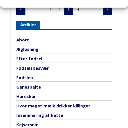
1
2
3
4
Artikler
Abort
Ægløsning
Efter fødsel
Fødselsbesvær
Fødslen
Ganespalte
Hareskår
Hvor meget mælk drikker killinger
Inseminering af katte
Kejsersnit