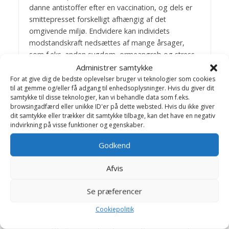
danne antistoffer efter en vaccination, og dels er
smittepresset forskelligt afhængig af det
omgivende miljø. Endvidere kan individets
modstandskraft nedsættes af mange årsager,
som f.eks. anden sygdom, ormeangreb og stress.
Imidlertid vil et sygdomsudbrud på en vaccineret
Administrer samtykke
kat ofte bliver mildere end på en ikke vaccineret
For at give dig de bedste oplevelser bruger vi teknologier som cookies
til at gemme og/eller få adgang til enhedsoplysninger. Hvis du giver dit
kat.
samtykke til disse teknologier, kan vi behandle data som f.eks.
browsingadfærd eller unikke ID'er på dette websted. Hvis du ikke giver
Er der nogen risiko forbundet med
dit samtykke eller trækker dit samtykke tilbage, kan det have en negativ
vaccination?
indvirkning på visse funktioner og egenskaber.
Bivirkninger er ydest sjældne, men kan dog
Godkend
forekomme. Katten kan blive lidt nedstemt, og der
kan på injektionsstedet ses mindre hævelser, som
Afvis
normalt forsvinder på få dage. Allergiske
reaktioner er ligeledes sjældne såvel ved første
Se præferencer
som ved senere vaccinationer.
Cookiepolitik
Kattesyge
Kattesyge (panleukopeni) forårsages af et virus,