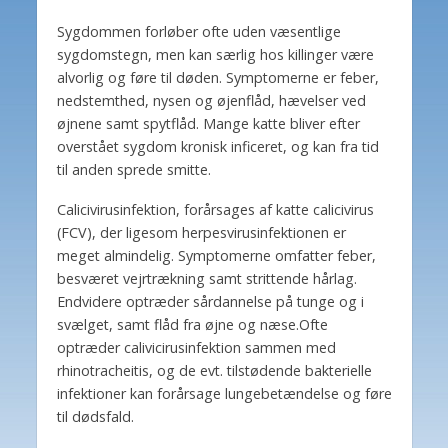
Sygdommen forløber ofte uden væsentlige
sygdomstegn, men kan særlig hos killinger være
alvorlig og føre til døden. Symptomerne er feber,
nedstemthed, nysen og øjenflåd, hævelser ved
øjnene samt spytflåd. Mange katte bliver efter
overstået sygdom kronisk inficeret, og kan fra tid
til anden sprede smitte.
Calicivirusinfektion, forårsages af katte calicivirus
(FCV), der ligesom herpesvirusinfektionen er
meget almindelig. Symptomerne omfatter feber,
besværet vejrtrækning samt strittende hårlag.
Endvidere optræder sårdannelse på tunge og i
svælget, samt flåd fra øjne og næse.Ofte
optræder calivicirusinfektion sammen med
rhinotracheitis, og de evt. tilstødende bakterielle
infektioner kan forårsage lungebetændelse og føre
til dødsfald.