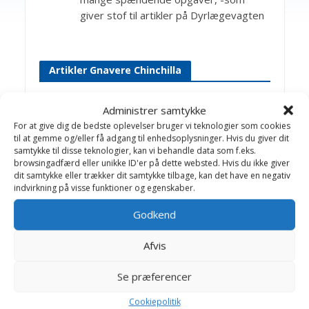
giver stof til artikler på Dyrlægevagten
Artikler Gnavere Chinchilla
ABC i rigtig pleje
Administrer samtykke
For at give dig de bedste oplevelser bruger vi teknologier som cookies
Abort
til at gemme og/eller få adgang til enhedsoplysninger. Hvis du giver dit
samtykke til disse teknologier, kan vi behandle data som f.eks.
Burindretning
browsingadfærd eller unikke ID'er på dette websted. Hvis du ikke giver
Diarré
dit samtykke eller trækker dit samtykke tilbage, kan det have en negativ
indvirkning på visse funktioner og egenskaber.
Endetarmsfremfald
Godkend
Forstoppelse
Fødsel
Afvis
Fødselshindring
Se præferencer
Hårboller
Cookiepolitik