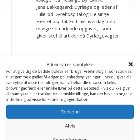
Jens Bakkegaard: Dyrlæge og leder af
Hillerød Dyrehospital og Helsinge
Hestehospital. En travl hverdag med
mange spændende opgaver, -som
giver stof til artikler på Dyrlægevagten
Artikler Gnavere Chinchilla
Administrer samtykke
For at give dig de bedste oplevelser bruger vi teknologier som cookies
ABC i rigtig pleje
til at gemme og/eller få adgang til enhedsoplysninger. Hvis du giver dit
samtykke til disse teknologier, kan vi behandle data som f.eks.
Abort
browsingadfærd eller unikke ID'er på dette websted. Hvis du ikke giver
dit samtykke eller trækker dit samtykke tilbage, kan det have en negativ
Burindretning
indvirkning på visse funktioner og egenskaber.
Diarré
Godkend
Endetarmsfremfald
Afvis
Forstoppelse
Fødsel
Se præferencer