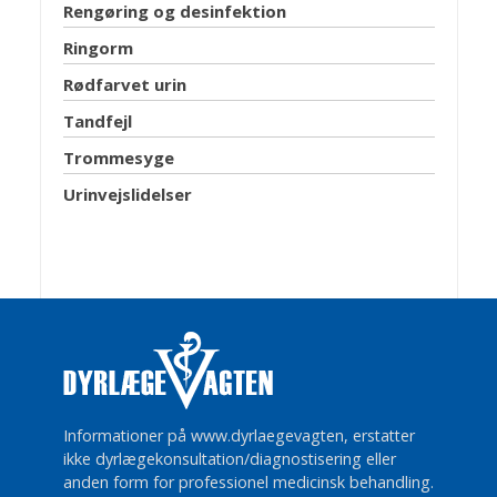
Rengøring og desinfektion
Ringorm
Rødfarvet urin
Tandfejl
Trommesyge
Urinvejslidelser
Informationer på www.dyrlaegevagten, erstatter
ikke dyrlægekonsultation/diagnostisering eller
anden form for professionel medicinsk behandling.