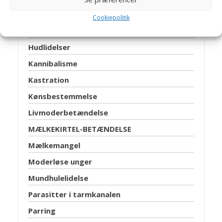
Fødselshindring
Cookiepolitik
Hårboller
Hudlidelser
Kannibalisme
Kastration
Kønsbestemmelse
Livmoderbetændelse
MÆLKEKIRTEL-BETÆNDELSE
Mælkemangel
Moderløse unger
Mundhulelidelse
Parasitter i tarmkanalen
Parring