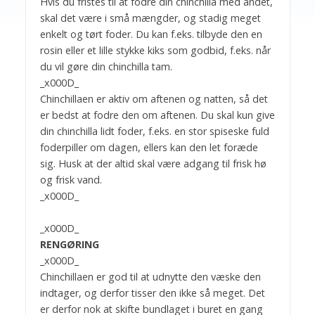
Hvis du fristes til at fodre din chinchilla med andet,
skal det være i små mængder, og stadig meget
enkelt og tørt foder. Du kan f.eks. tilbyde den en
rosin eller et lille stykke kiks som godbid, f.eks. når
du vil gøre din chinchilla tam.
_x000D_
Chinchillaen er aktiv om aftenen og natten, så det
er bedst at fodre den om aftenen. Du skal kun give
din chinchilla lidt foder, f.eks. en stor spiseske fuld
foderpiller om dagen, ellers kan den let foræde
sig. Husk at der altid skal være adgang til frisk hø
og frisk vand.
_x000D_
_x000D_
RENGØRING
_x000D_
Chinchillaen er god til at udnytte den væske den
indtager, og derfor tisser den ikke så meget. Det
er derfor nok at skifte bundlaget i buret en gang