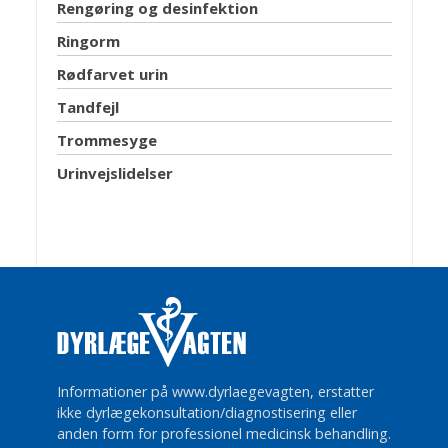
Rengøring og desinfektion
Ringorm
Rødfarvet urin
Tandfejl
Trommesyge
Urinvejslidelser
Informationer på www.dyrlaegevagten, erstatter
ikke dyrlægekonsultation/diagnostisering eller
anden form for professionel medicinsk behandling.