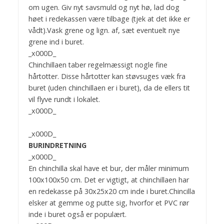
om ugen. Giv nyt savsmuld og nyt hø, lad dog
høet i redekassen være tilbage (tjek at det ikke er
vådt).Vask grene og lign. af, sæt eventuelt nye
grene ind i buret.
_x000D_
Chinchillaen taber regelmæssigt nogle fine
hårtotter. Disse hårtotter kan støvsuges væk fra
buret (uden chinchillaen er i buret), da de ellers tit
vil flyve rundt i lokalet.
_x000D_
_x000D_
BURINDRETNING
_x000D_
En chinchilla skal have et bur, der måler minimum
100x100x50 cm. Det er vigtigt, at chinchillaen har
en redekasse på 30x25x20 cm inde i buret.Chincilla
elsker at gemme og putte sig, hvorfor et PVC rør
inde i buret også er populært.