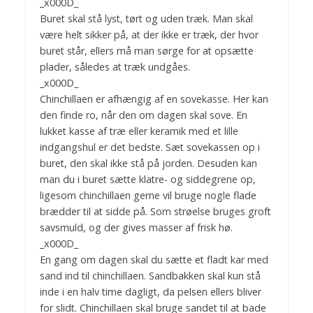
_x000D_
Buret skal stå lyst, tørt og uden træk. Man skal
være helt sikker på, at der ikke er træk, der hvor
buret står, ellers må man sørge for at opsætte
plader, således at træk undgåes.
_x000D_
Chinchillaen er afhængig af en sovekasse. Her kan
den finde ro, når den om dagen skal sove. En
lukket kasse af træ eller keramik med et lille
indgangshul er det bedste. Sæt sovekassen op i
buret, den skal ikke stå på jorden. Desuden kan
man du i buret sætte klatre- og siddegrene op,
ligesom chinchillaen gerne vil bruge nogle flade
brædder til at sidde på. Som strøelse bruges groft
savsmuld, og der gives masser af frisk hø.
_x000D_
En gang om dagen skal du sætte et fladt kar med
sand ind til chinchillaen. Sandbakken skal kun stå
inde i en halv time dagligt, da pelsen ellers bliver
for slidt. Chinchillaen skal bruge sandet til at bade