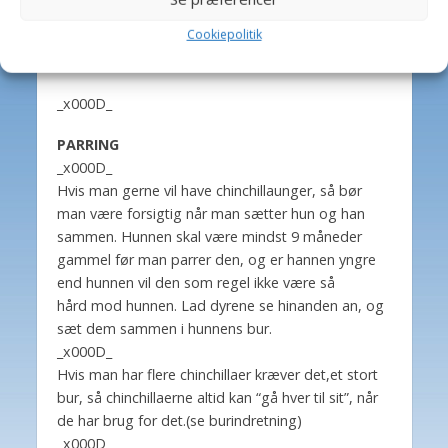
eller en hun og hendes “døtre”. Flere hanner kan
Cookiepolitik
ikke være sammen, ligesom chinchillaer der ikke er
vokset op sammen heller ikke kan være sammen.
_x000D_
PARRING
_x000D_
Hvis man gerne vil have chinchillaunger, så bør
man være forsigtig når man sætter hun og han
sammen. Hunnen skal være mindst 9 måneder
gammel før man parrer den, og er hannen yngre
end hunnen vil den som regel ikke være så
hård mod hunnen. Lad dyrene se hinanden an, og
sæt dem sammen i hunnens bur.
_x000D_
Hvis man har flere chinchillaer kræver det,et stort
bur, så chinchillaerne altid kan “gå hver til sit”, når
de har brug for det.(se burindretning)
_x000D_