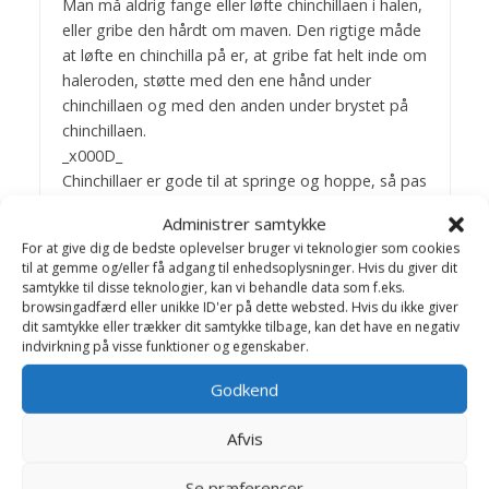
Man må aldrig fange eller løfte chinchillaen i halen,
eller gribe den hårdt om maven. Den rigtige måde
at løfte en chinchilla på er, at gribe fat helt inde om
haleroden, støtte med den ene hånd under
chinchillaen og med den anden under brystet på
chinchillaen.
_x000D_
Chinchillaer er gode til at springe og hoppe, så pas
på ikke at tabe den. Når den løber frit ude, kan den
Administrer samtykke
løbe hurtigt og hoppe højt, så husk at lukke alle
For at give dig de bedste oplevelser bruger vi teknologier som cookies
døre og vinduer.
til at gemme og/eller få adgang til enhedsoplysninger. Hvis du giver dit
_x000D_
samtykke til disse teknologier, kan vi behandle data som f.eks.
browsingadfærd eller unikke ID'er på dette websted. Hvis du ikke giver
dit samtykke eller trækker dit samtykke tilbage, kan det have en negativ
_x000D_
indvirkning på visse funktioner og egenskaber.
FLERE DYR SAMMEN
_x000D_
Godkend
Man kan godt nøjes med en enkelt chinchilla, hvis
blot man husker at aktivere den og give den nogle
Afvis
løbeture. Hvis man gerne vil have flere chinchillaer
sammen, er det bedst med hunner fra samme kuld
Se præferencer