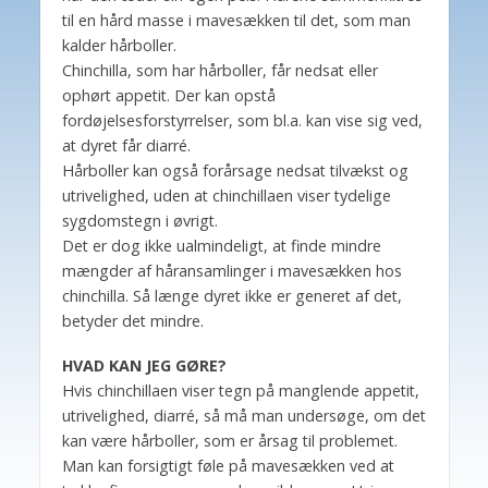
til en hård masse i mavesækken til det, som man
kalder hårboller.
Chinchilla, som har hårboller, får nedsat eller
ophørt appetit. Der kan opstå
fordøjelsesforstyrrelser, som bl.a. kan vise sig ved,
at dyret får diarré.
Hårboller kan også forårsage nedsat tilvækst og
utrivelighed, uden at chinchillaen viser tydelige
sygdomstegn i øvrigt.
Det er dog ikke ualmindeligt, at finde mindre
mængder af håransamlinger i mavesækken hos
chinchilla. Så længe dyret ikke er generet af det,
betyder det mindre.
HVAD KAN JEG GØRE?
Hvis chinchillaen viser tegn på manglende appetit,
utrivelighed, diarré, så må man undersøge, om det
kan være hårboller, som er årsag til problemet.
Man kan forsigtigt føle på mavesækken ved at