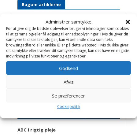
Bagom artiklerne
Birthe Valling & Jens
Administrer samtykke
Bakkegaard
For at give dig de bedste oplevelser bruger vi teknologier som cookies
til at gemme og/eller få adgang til enhedsoplysninger. Hvis du giver dit
samtykke til disse teknologier, kan vi behandle data som f.eks.
Dyrlæge Birthe Valling: Til dagligt
browsingadfærd eller unikke ID'er på dette websted. Hvis du ikke giver
arbejder Birthe sammen med dygtige
dit samtykke eller trækker dit samtykke tilbage, kan det have en negativ
kolleger på Helsinge Dyreklinik.
indvirkning på visse funktioner og egenskaber.
Jens Bakkegaard: Dyrlæge og leder af
Godkend
Hillerød Dyrehospital og Helsinge
Hestehospital. En travl hverdag med
Afvis
mange spændende opgaver, -som
giver stof til artikler på Dyrlægevagten
Se præferencer
Cookiepolitik
Artikler Gnavere Chinchilla
ABC i rigtig pleje