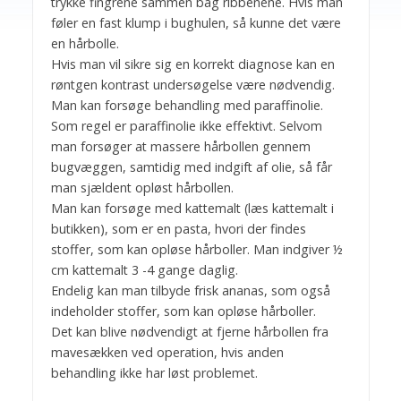
trykke fingrene sammen bag ribbenene. Hvis man
føler en fast klump i bughulen, så kunne det være
en hårbolle.
Hvis man vil sikre sig en korrekt diagnose kan en
røntgen kontrast undersøgelse være nødvendig.
Man kan forsøge behandling med paraffinolie.
Som regel er paraffinolie ikke effektivt. Selvom
man forsøger at massere hårbollen gennem
bugvæggen, samtidig med indgift af olie, så får
man sjældent opløst hårbollen.
Man kan forsøge med kattemalt (læs kattemalt i
butikken), som er en pasta, hvori der findes
stoffer, som kan opløse hårboller. Man indgiver ½
cm kattemalt 3 -4 gange daglig.
Endelig kan man tilbyde frisk ananas, som også
indeholder stoffer, som kan opløse hårboller.
Det kan blive nødvendigt at fjerne hårbollen fra
mavesækken ved operation, hvis anden
behandling ikke har løst problemet.