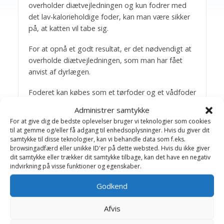
overholder diætvejledningen og kun fodrer med
det lav-kalorieholdige foder, kan man være sikker
på, at katten vil tabe sig.
For at opnå et godt resultat, er det nødvendigt at
overholde diætvejledningen, som man har fået
anvist af dyrlægen.
Foderet kan købes som et tørfoder og et vådfoder
i dåse.
Administrer samtykke
For at give dig de bedste oplevelser bruger vi teknologier som cookies
Se evt.
FRD SPECIFIC (t) Slankekost til katte
til at gemme og/eller få adgang til enhedsoplysninger. Hvis du giver dit
samtykke til disse teknologier, kan vi behandle data som f.eks.
Bagom artiklerne
browsingadfærd eller unikke ID'er på dette websted. Hvis du ikke giver
dit samtykke eller trækker dit samtykke tilbage, kan det have en negativ
indvirkning på visse funktioner og egenskaber.
Birthe Valling & Jens
Godkend
Bakkegaard
Dyrlæge Birthe Valling: Til dagligt
Afvis
arbejder Birthe sammen med dygtige