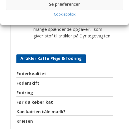
kolleger på Helsinge Dyreklinik.
Se præferencer
Jens Bakkegaard: Dyrlæge og leder af
Cookiepolitik
Hillerød Dyrehospital og Helsinge
Hestehospital. En travl hverdag med
mange spændende opgaver, -som
giver stof til artikler på Dyrlægevagten
Artikler Katte Pleje & fodring
Foderkvalitet
Foderskift
Fodring
Før du køber kat
Kan katten tåle mælk?
Kræsen