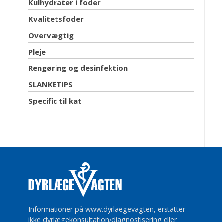
Kulhydrater i foder
Kvalitetsfoder
Overvægtig
Pleje
Rengøring og desinfektion
SLANKETIPS
Specific til kat
Informationer på www.dyrlaegevagten, erstatter
ikke dyrlægekonsultation/diagnostisering eller