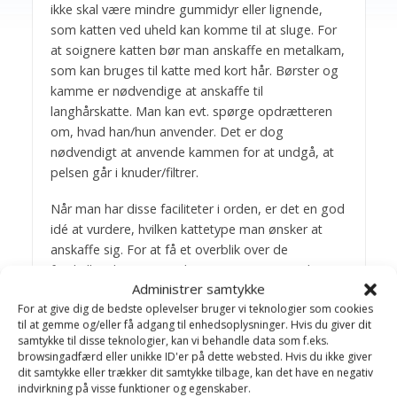
ikke skal være mindre gummidyr eller lignende,
som katten ved uheld kan komme til at sluge. For
at soignere katten bør man anskaffe en metalkam,
som kan bruges til katte med kort hår. Børster og
kamme er nødvendige at anskaffe til
langhårskatte. Man kan evt. spørge opdrætteren
om, hvad han/hun anvender. Det er dog
nødvendigt at anvende kammen for at undgå, at
pelsen går i knuder/filtrer.
Når man har disse faciliteter i orden, er det en god
idé at vurdere, hvilken kattetype man ønsker at
anskaffe sig. For at få et overblik over de
forskellige katteracer, deres temperament, deres
Administrer samtykke
livsstil, deres pels, og andet, er det en god idé at
For at give dig de bedste oplevelser bruger vi teknologier som cookies
konsultere katteopdrættern og/eller
til at gemme og/eller få adgang til enhedsoplysninger. Hvis du giver dit
katteraceklubberne.
samtykke til disse teknologier, kan vi behandle data som f.eks.
browsingadfærd eller unikke ID'er på dette websted. Hvis du ikke giver
Er man i tvivl om sælgerens oplysninger, er det en
dit samtykke eller trækker dit samtykke tilbage, kan det have en negativ
god idé før købet, – endeligt afsluttes, – at tale
indvirkning på visse funktioner og egenskaber.