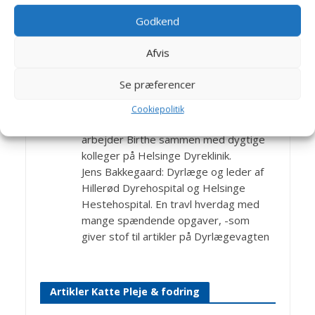
med dyrlægen.
Godkend
Bagom artiklerne
Afvis
Birthe Valling & Jens
Se præferencer
Bakkegaard
Cookiepolitik
Dyrlæge Birthe Valling: Til dagligt
arbejder Birthe sammen med dygtige
kolleger på Helsinge Dyreklinik.
Jens Bakkegaard: Dyrlæge og leder af
Hillerød Dyrehospital og Helsinge
Hestehospital. En travl hverdag med
mange spændende opgaver, -som
giver stof til artikler på Dyrlægevagten
Artikler Katte Pleje & fodring