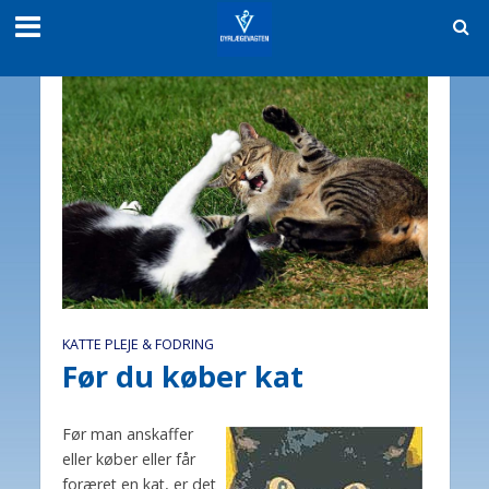
KATTE PLEJE & FODRING
Før du køber kat
Før man anskaffer
eller køber eller får
foræret en kat, er det