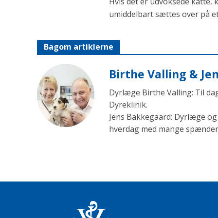
Hvis det er udvoksede katte, 
umiddelbart sættes over på e
Bagom artiklerne
Birthe Valling & J
Dyrlæge Birthe Valling: Til d
Dyreklinik.
Jens Bakkegaard: Dyrlæge og l
hverdag med mange spændende 