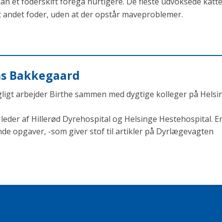
kan et foderskift foregå hurtigere. De fleste udvoksede katt
t andet foder, uden at der opstår maveproblemer.
ens Bakkegaard
agligt arbejder Birthe sammen med dygtige kolleger på Helsi
eder af Hillerød Dyrehospital og Helsinge Hestehospital. En
opgaver, -som giver stof til artikler på Dyrlægevagten