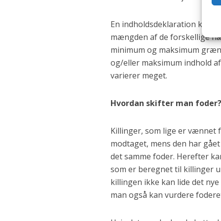
En indholdsdeklaration kan v
mængden af de forskellige nær
minimum og maksimum grænser
og/eller maksimum indhold af 
varierer meget.
Hvordan skifter man foder
Killinger, som lige er vænnet
modtaget, mens den har gået 
det samme foder. Herefter kan
som er beregnet til killinge
killingen ikke kan lide det n
man også kan vurdere foderet