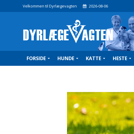
Velkommen til Dyrlægevagten
2026-08-06
FORSIDE
HUNDE
KATTE
HESTE