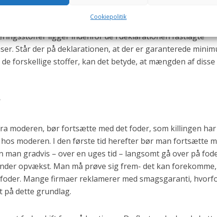
Cookiepolitik
ære svær at gennemskue. Man kan dog være sikker på, at
ingsstoffer ligger indenfor de i deklarationen fastlagte
. Står der på deklarationen, at der er garanterede
mini
de forskellige stoffer, kan det betyde, at mængden af disse
?
 fra moderen, bør fortsætte med det foder, som killingen har
hos moderen. I den første tid herefter bør man fortsætte 
 man gradvis – over en uges tid – langsomt gå over på fode
r under opvækst. Man må prøve sig frem- det kan forekomme,
ye foder. Mange firmaer reklamerer med smagsgaranti, hvorf
 på dette grundlag.