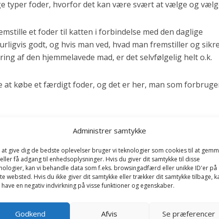
ge typer foder, hvorfor det kan være svært at vælge og vælge
mstille et foder til katten i forbindelse med den daglige
ligvis godt, og hvis man ved, hvad man fremstiller og sikre
ring af den hjemmelavede mad, er det selvfølgelig helt o.k.
ge at købe et færdigt foder, og det er her, man som forbruge
anvisning man har fået fra katteriet, når man har erhvervet
Administrer samtykke
fælde er det også det rigtige – ikke pludseligt at skifte fode
befalede foder ikke er så godt, som man antager, fordi det 
 at give dig de bedste oplevelser bruger vi teknologier som cookies til at gem
eller få adgang til enhedsoplysninger. Hvis du giver dit samtykke til disse
nologier, kan vi behandle data som f.eks. browsingadfærd eller unikke ID'er på
te websted. Hvis du ikke giver dit samtykke eller trækker dit samtykke tilbage, k
 have en negativ indvirkning på visse funktioner og egenskaber.
ertyper, som konstant fremstilles af de bedste råvarer og
tskontrol, er en bedre foderkvalitet end andre produkter,
Godkend
Afvis
Se præferencer
dant foder.