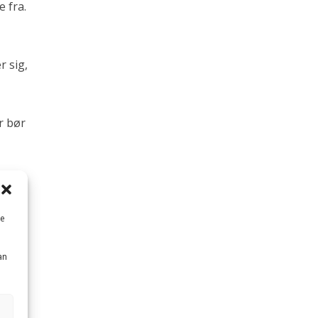
 fra.
r sig,
r bør
 ”det
r.
ikke
me
an
 som