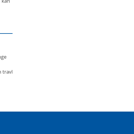
e kan
nge
 travl