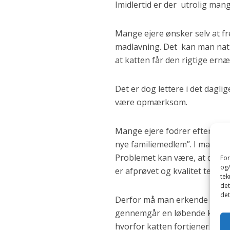
Imidlertid er der utrolig man
Mange ejere ønsker selv at fre
madlavning. Det kan man natur
at katten får den rigtige ernæ
Det er dog lettere i det dagli
være opmærksom.
Mange ejere fodrer efter den 
nye familiemedlem”. I mange til
Problemet kan være, at det an
For
og/
er afprøvet og kvalitet testet.
tek
det
det
Derfor må man erkende at fod
gennemgår en løbende kvalite
hvorfor katten fortjener et så