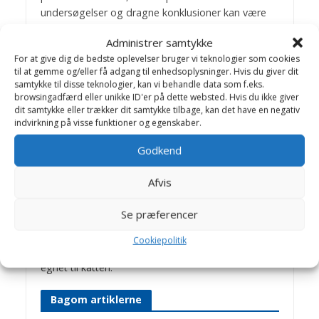
undersøgelser og dragne konklusioner kan være
misvisende og forvirrende for katteejere.
Administrer samtykke
Ernæring er ikke et let emne, fordi mange faktorer
For at give dig de bedste oplevelser bruger vi teknologier som cookies
til at gemme og/eller få adgang til enhedsoplysninger. Hvis du giver dit
er afgørende for, hvordan foderet optages i
samtykke til disse teknologier, kan vi behandle data som f.eks.
katten. Der findes myter og halve sandheder om,
browsingadfærd eller unikke ID'er på dette websted. Hvis du ikke giver
hvordan katte bør fodres. Erfaringen viser, at der
dit samtykke eller trækker dit samtykke tilbage, kan det have en negativ
indvirkning på visse funktioner og egenskaber.
ikke findes et enkelt foder, som kan dække kattens
behov hele livet.
Godkend
Derfor kan det være en god idé at søge råd hos
Afvis
dyrlæger/dyreklinikker, som ved noget om
ernæring. Personalet har en uddannelse, som kan
Se præferencer
belyse kattens behov. Samtidig får man vejledning
om foderets sammensætning. Dette danner
Cookiepolitik
baggrunden for at finde det foder, som er mest
egnet til katten.
Bagom artiklerne