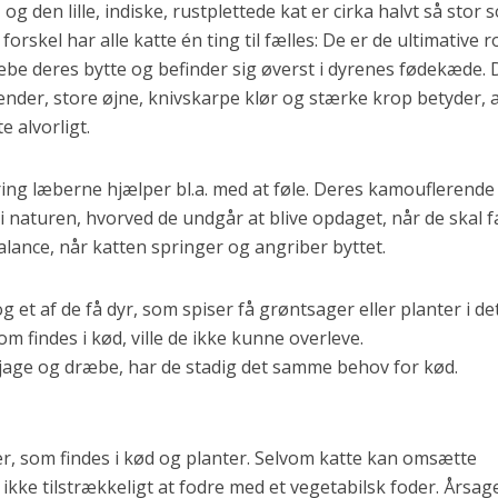
 og den lille, indiske, rustplettede kat er cirka halvt så stor
forskel har alle katte én ting til fælles: De er de ultimative r
ræbe deres bytte og befinder sig øverst i dyrenes fødekæde.
ænder, store øjne, knivskarpe klør og stærke krop betyder, 
e alvorligt.
ng læberne hjælper bl.a. med at føle. Deres kamouflerende
nd i naturen, hvorved de undgår at blive opdaget, når de skal 
alance, når katten springer og angriber byttet.
 et af de få dyr, som spiser få grøntsager eller planter i de
m findes i kød, ville de ikke kunne overleve.
 jage og dræbe, har de stadig det samme behov for kød.
r, som findes i kød og planter. Selvom katte kan omsætte
 ikke tilstrækkeligt at fodre med et vegetabilsk foder. Årsage