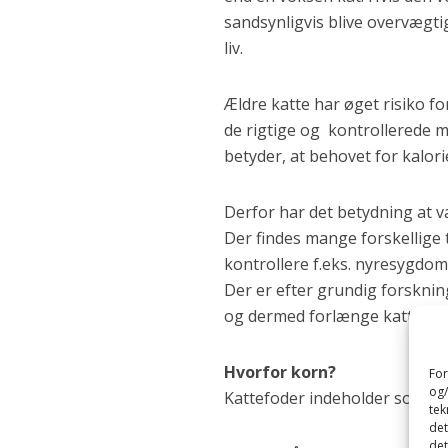
sandsynligvis blive overvægt
liv.
Ældre katte har øget risiko f
de rigtige og kontrollerede mæ
betyder, at behovet for kalor
Derfor har det betydning at v
Der findes mange forskellige
kontrollere f.eks. nyresygdo
Der er efter grundig forskni
og dermed forlænge kattes liv
Hvorfor korn?
For
og/
Kattefoder indeholder som reg
tek
det
det