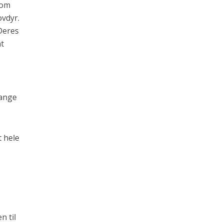
 som
ovdyr.
 Deres
at
fange
t hele
n til