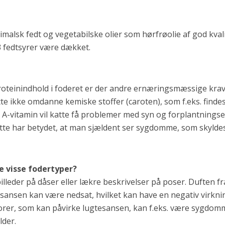
malsk fedt og vegetabilske olier som hørfrøolie af god kvali
3 fedtsyrer være dækket.
roteinindhold i foderet er der andre ernæringsmæssige krav.
e ikke omdanne kemiske stoffer (caroten), som f.eks. findes
n A-vitamin vil katte få problemer med syn og forplantnings
 katte har betydet, at man sjældent ser sygdomme, som skylde
.
e visse fodertyper?
billeder på dåser eller lækre beskrivelser på poser. Duften fr
tesansen kan være nedsat, hvilket kan have en negativ virkni
orer, som kan påvirke lugtesansen, kan f.eks. være sygdomm
lder.