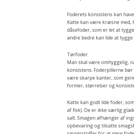
Foderets konsistens kan have
Katte kan være kræsne med, hv
dåsefoder, som er let at tygg
andre bedre kan lide at tygge
Tørfoder.
Man skal være omhyggelig, nå
konsistens. Foderpillerne bør
være skarpe kanter, som gen
former, størrelser og konsist
Katte kan godt lide foder, som
af fisk). De er ikke særlig gla
salt. Smagen afhænger af ing
opbevaring og tilsatte smagsf
smagsstoffer for at gøre fod