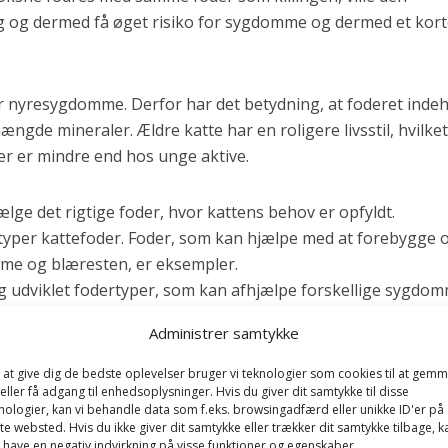
ig og dermed få øget risiko for sygdomme og dermed et kor
or nyresygdomme. Derfor har det betydning, at foderet inde
ngde mineraler. Ældre katte har en roligere livsstil, hvilke
ier er mindre end hos unge aktive.
ælge det rigtige foder, hvor kattens behov er opfyldt.
 typer kattefoder. Foder, som kan hjælpe med at forebygge 
mme og blæresten, er eksempler.
ng udviklet fodertyper, som kan afhjælpe forskellige sygdo
.
Administrer samtykke
 at give dig de bedste oplevelser bruger vi teknologier som cookies til at gem
eller få adgang til enhedsoplysninger. Hvis du giver dit samtykke til disse
el korn eller ris og kød. Katte er da kødædere, er de ikke?
nologier, kan vi behandle data som f.eks. browsingadfærd eller unikke ID'er på
te websted. Hvis du ikke giver dit samtykke eller trækker dit samtykke tilbage, k
 have en negativ indvirkning på visse funktioner og egenskaber.