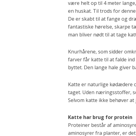
være helt op til 4 meter lange,
en huskat. Til trods for denne 
De er skabt til at fange og d
fantastiske hørelse, skarpe t
man bliver nødt til at tage katt
Knurhårene, som sidder omkri
farver får katte til at falde i
byttet. Den lange hale giver b
Katte er naturlige kødædere og
taget. Uden næringsstoffer, so
Selvom katte ikke behøver at
Katte har brug for protein
Proteiner består af aminosyre
aminosyrer fra planter, er det