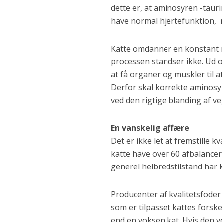
dette er, at aminosyren -tauri
have normal hjertefunktion, 
Katte omdanner en konstant m
processen standser ikke. Ud o
at få organer og muskler til a
Derfor skal korrekte aminosyr
ved den rigtige blanding af v
En vanskelig affære
Det er ikke let at fremstille kv
katte have over 60 afbalancer
generel helbredstilstand har 
Producenter af kvalitetsfoder
som er tilpasset kattes forske
end en voksen kat. Hvis den v