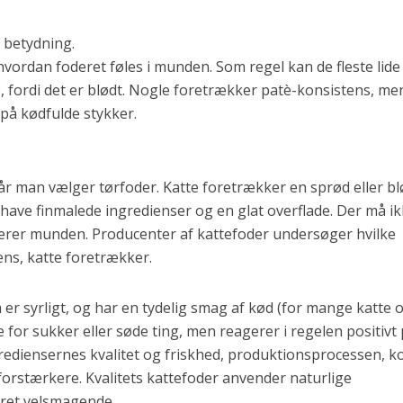
 betydning.
ordan foderet føles i munden. Som regel kan de fleste lide
e, fordi det er blødt. Nogle foretrækker patè-konsistens, me
 på kødfulde stykker.
r man vælger tørfoder. Katte foretrækker en sprød eller b
 have finmalede ingredienser og en glat overflade. Der må i
erer munden. Producenter af kattefoder undersøger hvilke
ens, katte foretrækker.
 er syrligt, og har en tydelig smag af kød (for mange katte 
de for sukker eller søde ting, men reagerer i regelen positivt
rediensernes kvalitet og friskhed, produktionsprocessen, k
orstærkere. Kvalitets kattefoder anvender naturlige
eret velsmagende.