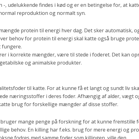
n -, udelukkende findes i kød og er en betingelse for, at kat
normal reproduktion og normalt syn.
ængde protein til energi hver dag. Det sker automatisk, o
ver behov for protein til energi skal katte også bruge prote
t fungere.
er i korrekte mængder, være til stede i foderet. Det kan o
egetabilske og animalske produkter.
alitetsfoder til katte. For at kunne få et langt og sundt liv ska
ede næringsstoffer i deres foder. Afhængig af alder, vægt o
katte brug for forskellige mængder af disse stoffer.
 bruger mange penge på forskning for at kunne fremstille f
llige behov. En killing har f.eks. brug for mere energi og pr
oksne fodres med samme foder som killingen, ville den