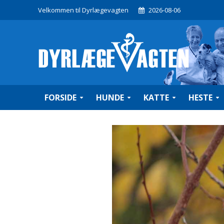
Velkommen til Dyrlægevagten
2026-08-06
FORSIDE
HUNDE
KATTE
HESTE