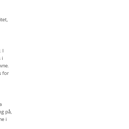
tet,
 I
 i
evne.
s for
a
ng på,
e i