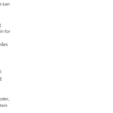
te kan
g
in for
pnåes
l
g
oder,
otein