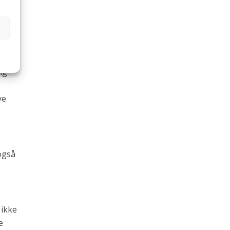
a korn
de
ig
ve
 også
 ikke
e