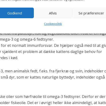
dlæggende behov for protein er opfyldt, vil kulhydrater fr
nergikilde. Dette har betydning for meget aktive og diegiven
Godkend
Afvis
Se præferencer
i end andre.
Cookiepolitik
edt fra pattedyr, fisk og vegetabilske olier. Fedt er en vigt
omega-3 og omega-6 fedtsyrer.
 for et normalt immunforsvar. De hjælper også med til at gi
er sjældent et problem at dække kattens daglige behov for
ndes i kød.
a-3, men animalsk fedt, f.eks. fra fjerkræ og svin, indeholder
 små dyr, som er kattes naturlige byttedyr, indeholder også
e olier som hørfrøolie til omega-3 fedtsyrer. Derfor er der
lder fiskeolie. Det er i øvrigt heller ikke almindeligt, at katt