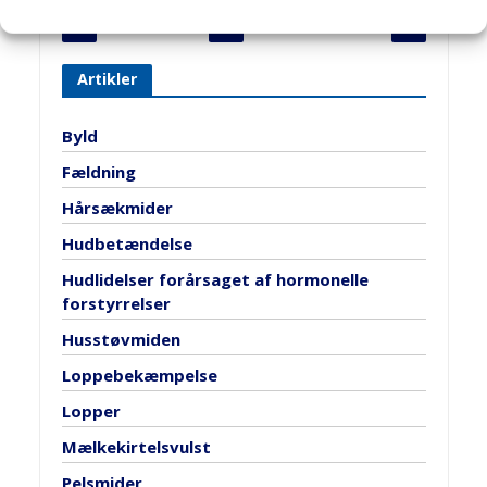
1
2
3
4
Artikler
Byld
Fældning
Hårsækmider
Hudbetændelse
Hudlidelser forårsaget af hormonelle
forstyrrelser
Husstøvmiden
Loppebekæmpelse
Lopper
Mælkekirtelsvulst
Pelsmider