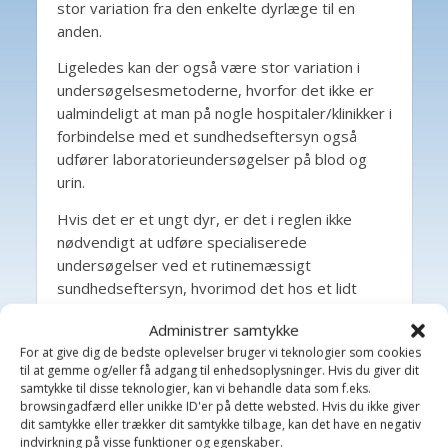
stor variation fra den enkelte dyrlæge til en
anden.
Ligeledes kan der også være stor variation i
undersøgelsesmetoderne, hvorfor det ikke er
ualmindeligt at man på nogle hospitaler/klinikker i
forbindelse med et sundhedseftersyn også
udfører laboratorieundersøgelser på blod og
urin.
Hvis det er et ungt dyr, er det i reglen ikke
nødvendigt at udføre specialiserede
undersøgelser ved et rutinemæssigt
sundhedseftersyn, hvorimod det hos et lidt
ældre dyr kan være nødvendigt at få udført
Administrer samtykke
specialiserede undersøgelser for evt. at
For at give dig de bedste oplevelser bruger vi teknologier som cookies
forebygge sygdom.
til at gemme og/eller få adgang til enhedsoplysninger. Hvis du giver dit
samtykke til disse teknologier, kan vi behandle data som f.eks.
HUNDE HOS DYRLAGEN
browsingadfærd eller unikke ID'er på dette websted. Hvis du ikke giver
dit samtykke eller trækker dit samtykke tilbage, kan det have en negativ
Kastration af hanhund
indvirkning på visse funktioner og egenskaber.