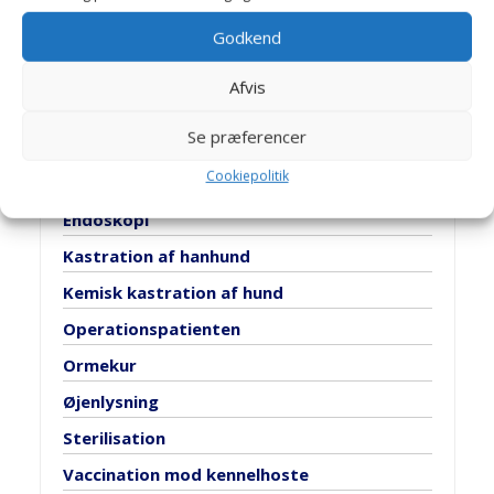
Godkend
Afvis
1
2
3
Se præferencer
Artikler
Cookiepolitik
Endoskopi
Kastration af hanhund
Kemisk kastration af hund
Operationspatienten
Ormekur
Øjenlysning
Sterilisation
Vaccination mod kennelhoste