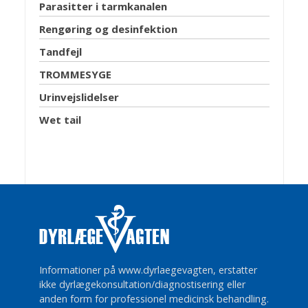
Parasitter i tarmkanalen
Rengøring og desinfektion
Tandfejl
TROMMESYGE
Urinvejslidelser
Wet tail
Informationer på www.dyrlaegevagten, erstatter
ikke dyrlægekonsultation/diagnostisering eller
anden form for professionel medicinsk behandling.