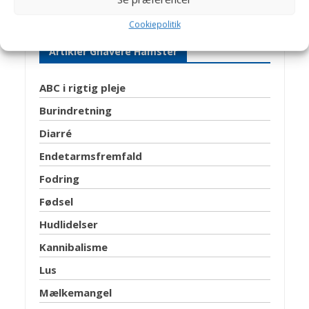
Cookiepolitik
Artikler Gnavere Hamster
ABC i rigtig pleje
Burindretning
Diarré
Endetarmsfremfald
Fodring
Fødsel
Hudlidelser
Kannibalisme
Lus
Mælkemangel