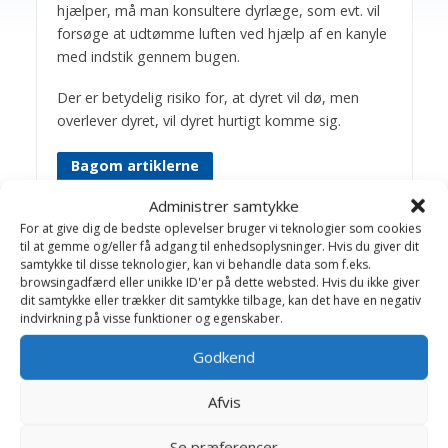
hjælper, må man konsultere dyrlæge, som evt. vil
forsøge at udtømme luften ved hjælp af en kanyle
med indstik gennem bugen.
Der er betydelig risiko for, at dyret vil dø, men
overlever dyret, vil dyret hurtigt komme sig.
Bagom artiklerne
Administrer samtykke
Birthe Valling & Jens
For at give dig de bedste oplevelser bruger vi teknologier som cookies
Bakkegaard
til at gemme og/eller få adgang til enhedsoplysninger. Hvis du giver dit
samtykke til disse teknologier, kan vi behandle data som f.eks.
Dyrlæge Birthe Valling: Til dagligt
browsingadfærd eller unikke ID'er på dette websted. Hvis du ikke giver
dit samtykke eller trækker dit samtykke tilbage, kan det have en negativ
arbejder Birthe sammen med dygtige
indvirkning på visse funktioner og egenskaber.
kolleger på Helsinge Dyreklinik.
Jens Bakkegaard: Dyrlæge og leder af
Godkend
Hillerød Dyrehospital og Helsinge
Hestehospital. En travl hverdag med
Afvis
mange spændende opgaver, -som
giver stof til artikler på Dyrlægevagten
Se præferencer