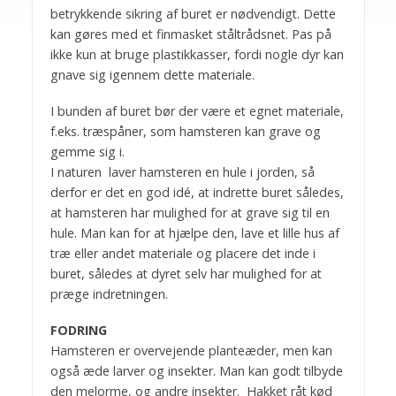
betrykkende sikring af buret er nødvendigt. Dette
kan gøres med et finmasket ståltrådsnet. Pas på
ikke kun at bruge plastikkasser, fordi nogle dyr kan
gnave sig igennem dette materiale.
I bunden af buret bør der være et egnet materiale,
f.eks. træspåner, som hamsteren kan grave og
gemme sig i.
I naturen laver hamsteren en hule i jorden, så
derfor er det en god idé, at indrette buret således,
at hamsteren har mulighed for at grave sig til en
hule. Man kan for at hjælpe den, lave et lille hus af
træ eller andet materiale og placere det inde i
buret, således at dyret selv har mulighed for at
præge indretningen.
FODRING
Hamsteren er overvejende planteæder, men kan
også æde larver og insekter. Man kan godt tilbyde
den melorme, og andre insekter. Hakket råt kød