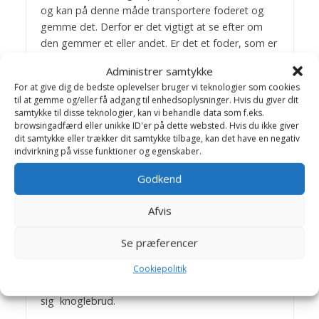
og kan på denne måde transportere foderet og
gemme det. Derfor er det vigtigt at se efter om
den gemmer et eller andet. Er det et foder, som er
let fordærveligt, må man sørge for at fjerne det
Administrer samtykke
dagligt. Til gengæld er hamsteren et renligt dyr.
For at give dig de bedste oplevelser bruger vi teknologier som cookies
Den placerer sin afføring et bestemt sted, som
til at gemme og/eller få adgang til enhedsoplysninger. Hvis du giver dit
regel i et hjørne af buret, hvorfor det er let at
samtykke til disse teknologier, kan vi behandle data som f.eks.
holde buret rent. Det vil som regel være nok at
browsingadfærd eller unikke ID'er på dette websted. Hvis du ikke giver
dit samtykke eller trækker dit samtykke tilbage, kan det have en negativ
rengøre dette hjørne en til to gange om ugen. En
indvirkning på visse funktioner og egenskaber.
gang om ugen bør man foretage en
hovedrengøring og udskifte bundmaterialet.
Godkend
HÅNDTERING
Afvis
Hamsteren skal håndteres dagligt fra de er helt
små, hvis de skal blive tamme og lette at fange.
Se præferencer
Man løfter dem omkring hele kroppen og
understøtter bagkroppen. Pas på ikke at tabe
Cookiepolitik
dem, fordi de ved et pludseligt fald, let pådrager
sig knoglebrud.