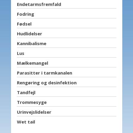
Endetarmsfremfald
Fodring
Fødsel
Hudlidelser
Kannibalisme
Lus
Mælkemangel
Parasitter i tarmkanalen
Rengøring og desinfektion
Tandfejl
Trommesyge
Urinvejslidelser
Wet tail