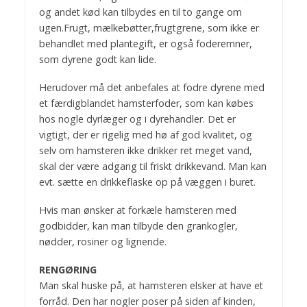
og andet kød kan tilbydes en til to gange om
ugen.Frugt, mælkebøtter,frugtgrene, som ikke er
behandlet med plantegift, er også foderemner,
som dyrene godt kan lide.
Herudover må det anbefales at fodre dyrene med
et færdigblandet hamsterfoder, som kan købes
hos nogle dyrlæger og i dyrehandler. Det er
vigtigt, der er rigelig med hø af god kvalitet, og
selv om hamsteren ikke drikker ret meget vand,
skal der være adgang til friskt drikkevand. Man kan
evt. sætte en drikkeflaske op på væggen i buret.
Hvis man ønsker at forkæle hamsteren med
godbidder, kan man tilbyde den grankogler,
nødder, rosiner og lignende.
RENGØRING
Man skal huske på, at hamsteren elsker at have et
forråd. Den har nogler poser på siden af kinden,