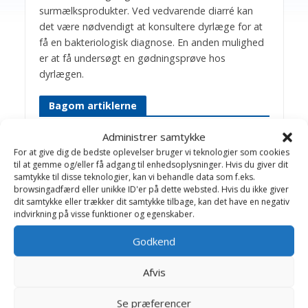
surmælksprodukter. Ved vedvarende diarré kan
det være nødvendigt at konsultere dyrlæge for at
få en bakteriologisk diagnose. En anden mulighed
er at få undersøgt en gødningsprøve hos
dyrlægen.
Bagom artiklerne
Administrer samtykke
Birthe Valling & Jens
For at give dig de bedste oplevelser bruger vi teknologier som cookies
Bakkegaard
til at gemme og/eller få adgang til enhedsoplysninger. Hvis du giver dit
samtykke til disse teknologier, kan vi behandle data som f.eks.
Dyrlæge Birthe Valling: Til dagligt
browsingadfærd eller unikke ID'er på dette websted. Hvis du ikke giver
arbejder Birthe sammen med dygtige
dit samtykke eller trækker dit samtykke tilbage, kan det have en negativ
indvirkning på visse funktioner og egenskaber.
kolleger på Helsinge Dyreklinik.
Jens Bakkegaard: Dyrlæge og leder af
Godkend
Hillerød Dyrehospital og Helsinge
Hestehospital. En travl hverdag med
Afvis
mange spændende opgaver, -som
giver stof til artikler på Dyrlægevagten
Se præferencer