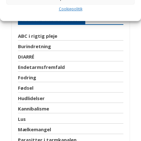
Cookiepolitik
Artikler Gnavere Hamster
ABC i rigtig pleje
Burindretning
DIARRÉ
Endetarmsfremfald
Fodring
Fødsel
Hudlidelser
Kannibalisme
Lus
Mælkemangel
Parasitter i tarmkanalen