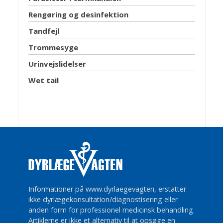
Rengøring og desinfektion
Tandfejl
Trommesyge
Urinvejslidelser
Wet tail
Informationer på www.dyrlaegevagten, erstatter
ikke dyrlægekonsultation/diagnostisering eller
anden form for professionel medicinsk behandling.
Artiklerne er ikke et alternativ til at opsøge en