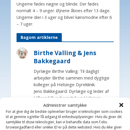
Ungerne fødes nøgne og blinde. Der fødes
normalt 4 – 9 unger. Øjnene åbnes efter 13 dage.
Ungerne dier i 3 uger og bliver kønsmodne efter 6
– 7 uger.
Bagom artiklerne
Birthe Valling & Jens
Bakkegaard
Dyrlæge Birthe Valling: Til dagligt
arbejder Birthe sammen med dygtige
kolleger på Helsinge Dyreklinik.
Jens Bakkegaard: Dyrlæge og leder af
Hillerød Dyrehospital og Helsinge
Hestehospital. En travl hverdag med
Administrer samtykke
mange spændende opgaver, -som
For at give dig de bedste oplevelser bruger vi teknologier som cookies
til at gemme og/eller få adgang til enhedsoplysninger. Hvis du giver dit
giver stof til artikler på Dyrlægevagten
samtykke til disse teknologier, kan vi behandle data som f.eks.
browsingadfærd eller unikke ID'er på dette websted. Hvis du ikke giver