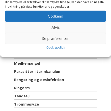
dit samtykke eller trækker dit samtykke tilbage, kan det have en negativ
indvirkning på visse funktioner og egenskaber.
Artikler Gnavere Mus
Godkend
ABC i rigtig pleje
Afvis
Burindretning
Se præferencer
Diarré
FØDSEL
Cookiepolitik
Kannibalisme
Mælkemangel
Parasitter i tarmkanalen
Rengøring og desinfektion
Ringorm
Tandfejl
Trommesyge