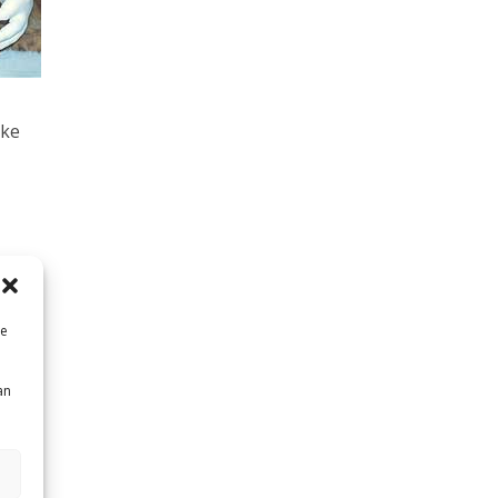
kke
e
kær.
me
r ofte
å et
an
ret
nker