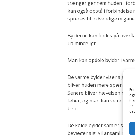
trænger gennem huden i forbi
kan også opstå i forbindelse 
spredes til indvendige organ
Bylderne kan findes på overfl
ualmindeligt.
Man kan opdele bylder i varme
De varme bylder viser sig s
bliver huden mere spændt ud, 
For
Senere bliver hævelsen mere bl
og/
feber, og man kan se nogen fu
tek
det
ben.
det
De kolde bylder samler sig so
bevæger sig, vil ansamlingen, 