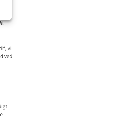
l.
”, vil
ed ved
digt
re