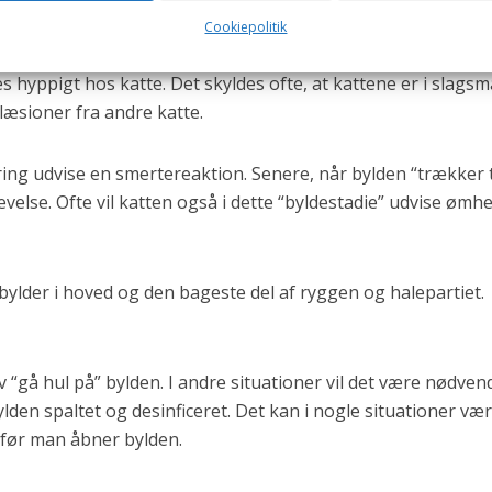
Cookiepolitik
 hyppigt hos katte. Det skyldes ofte, at kattene er i slagsmå
læsioner fra andre katte.
ing udvise en smertereaktion. Senere, når bylden “trækker til
lse. Ofte vil katten også i dette “byldestadie” udvise ømh
 bylder i hoved og den bageste del af ryggen og halepartiet.
lv “gå hul på” bylden. I andre situationer vil det være nødven
lden spaltet og desinficeret. Det kan i nogle situationer væ
 før man åbner bylden.