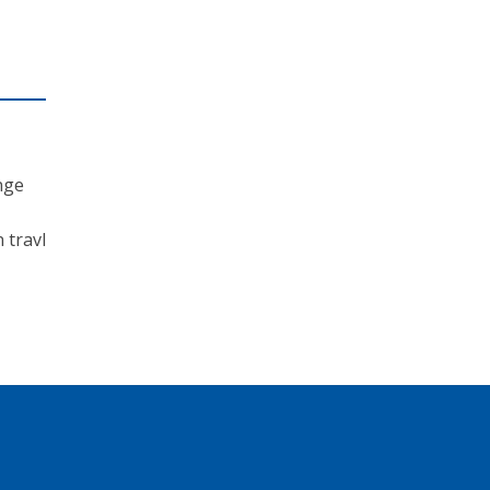
nge
 travl