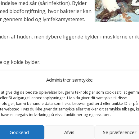
ndelse med sår (sårinfektion). Bylder
med blodforgiftning, hvor bakterier kan
er gennem blod og lymfekarsystemet.
aden af huden, men dybere liggende bylder i musklerne er i
 og kolde bylder.
om regel som en hævelse med rødme, varme og ømhed. Sener
Administrer samtykke
overfladen bliver glinsende og hudens farve får et blåligt s
 at give dig de bedste oplevelser bruger vi teknologier som cookies til at gem
ød i midten. Man taler om, at “bylden trækker til”. Dyret få
eller få adgang til enhedsoplysninger. Hvis du giver dit samtykke til disse
nktionsforstyrrelse, som f.eks.halthed, hvis bylden sidder p
nologier, kan vi behandle data som f.eks. browsingadfærd eller unikke ID'er på
te websted. Hvis du ikke giver dit samtykke eller trækker dit samtykke tilbage, k
 have en negativ indvirkning på visse funktioner og egenskaber.
m regel i det løse bindevæv, som findes under huden. Når dy
Godkend
Afvis
Se præferencer
p.g.a.tyngdekraften, flytte sig. Man taler om, at “bylden sæ