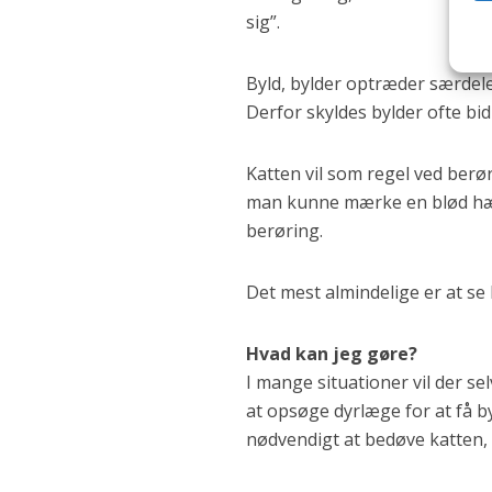
sig”.
Byld, bylder optræder særdeles
Derfor skyldes bylder ofte bid
Katten vil som regel ved berør
man kunne mærke en blød hæve
berøring.
Det mest almindelige er at se
Hvad kan jeg gøre?
I mange situationer vil der se
at opsøge dyrlæge for at få by
nødvendigt at bedøve katten,