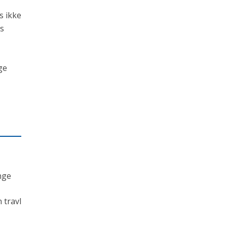
s ikke
is
ge
nge
 travl