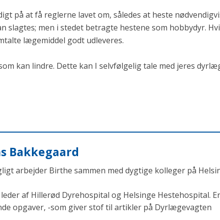
digt på at få reglerne lavet om, således at heste nødvendigvi
an slagtes; men i stedet betragte hestene som hobbydyr. Hv
mtalte lægemiddel godt udleveres.
om kan lindre. Dette kan I selvfølgelig tale med jeres dyrlæ
ens Bakkegaard
agligt arbejder Birthe sammen med dygtige kolleger på Helsi
eder af Hillerød Dyrehospital og Helsinge Hestehospital. En
opgaver, -som giver stof til artikler på Dyrlægevagten