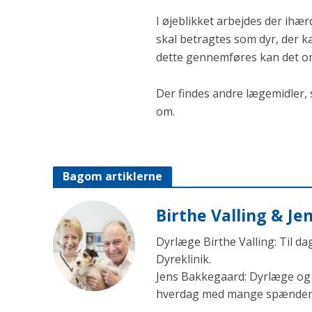
I øjeblikket arbejdes der ihær
skal betragtes som dyr, der k
dette gennemføres kan det o
Der findes andre lægemidler, s
om.
Bagom artiklerne
Birthe Valling & J
Dyrlæge Birthe Valling: Til d
Dyreklinik.
Jens Bakkegaard: Dyrlæge og l
hverdag med mange spændende 