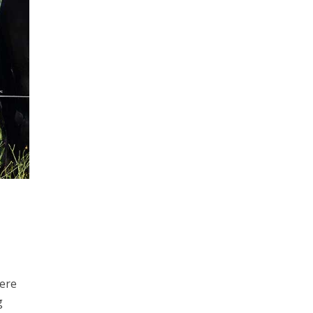
mere
g