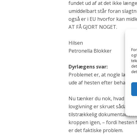
fundet ud af at det ikke længe
umiddelbart står foran slagtn
også er i EU hvorfor kan midl
AT FÅ GJORT NOGET.
Hilsen
For
Petronella Blokker
og/
tek
Dyrlægens svar:
det
det
Problemet er, at nogle lægemi
ude af hesten efter behandlin
Nu tænker du nok, hvad komme
lovgivning er skruet sådan sa
tilstrækkelig dokumentation f
kroppen igen, – fordi hesten 
er det faktiske problem.