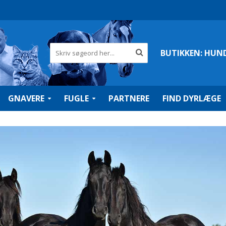
BUTIKKEN:
HUN
GNAVERE
FUGLE
PARTNERE
FIND DYRLÆGE