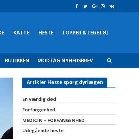
DE
KATTE
HESTE
LOPPER & LEGETØJ
BUTIKKEN
MODTAG NYHEDSBREV
Artikler Heste spørg dyrlægen
En værdig død
Forfangenhed
MEDICIN – FORFANGENHED
Udegående heste