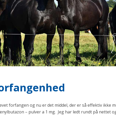
forfangenhed
evet forfangen og nu er det middel, der er så effektiv ikke 
henylbutazon – pulver a 1 mg. Jeg har ledt rundt på nettet o