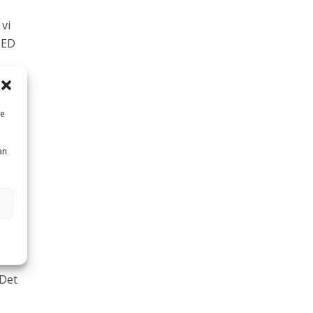
 vi
MED
me
an
et er
e er
 Det