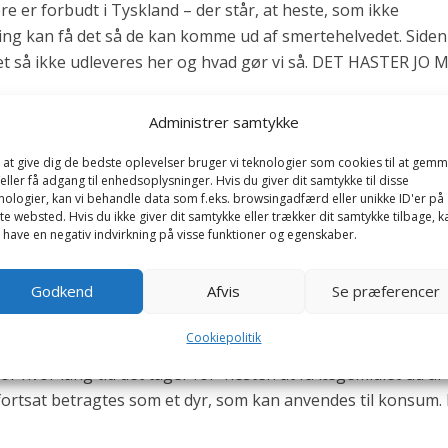
re er forbudt i Tyskland – der står, at heste, som ikke
ing kan få det så de kan komme ud af smertehelvedet. Siden
et så ikke udleveres her og hvad gør vi så. DET HASTER JO 
Administrer samtykke
 at give dig de bedste oplevelser bruger vi teknologier som cookies til at gem
eller få adgang til enhedsoplysninger. Hvis du giver dit samtykke til disse
nologier, kan vi behandle data som f.eks. browsingadfærd eller unikke ID'er på
te websted. Hvis du ikke giver dit samtykke eller trækker dit samtykke tilbage, k
 have en negativ indvirkning på visse funktioner og egenskaber.
dler ikke er tilstrækkeligt undersøgt for, hvornår lægemidl
g. ALTSÅ, – når hesten er blevet behandlet med artrizin.
Godkend
Afvis
Se præferencer
r det hesten ved. Deri har du ganske ret, men den danske
Cookiepolitik
mmen, at dyrlægerne ikke må ordinere medicin, hvor der ikk
or hvor lang tid det tager for hesten at få lægemidlet ud af
fortsat betragtes som et dyr, som kan anvendes til konsum.