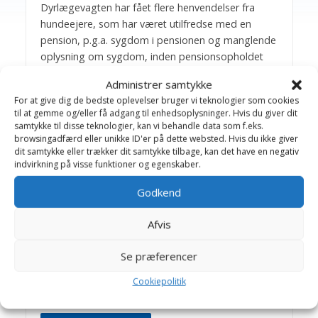
Dyrlægevagten har fået flere henvendelser fra
hundeejere, som har været utilfredse med en
pension, p.g.a. sygdom i pensionen og manglende
oplysning om sygdom, inden pensionsopholdet
blev påbegyndt.
Administrer samtykke
For at give dig de bedste oplevelser bruger vi teknologier som cookies
Når man planlægger ferien, er det derfor
til at gemme og/eller få adgang til enhedsoplysninger. Hvis du giver dit
nødvendigt, at sikre sig en hundepension, hvor
samtykke til disse teknologier, kan vi behandle data som f.eks.
man ved, at tingene er i orden, og hvor man ved,
browsingadfærd eller unikke ID'er på dette websted. Hvis du ikke giver
hunden har det godt, mens man selv nyder ferien.
dit samtykke eller trækker dit samtykke tilbage, kan det have en negativ
indvirkning på visse funktioner og egenskaber.
I forbindelse med skolernes ferier, er der som
Godkend
regel mere pres på pensionerne, hvorfor det
gælder om at være i god tid med en
Afvis
pensionsaftale, således at alt er klaret inden ferien
påbegyndes.
Se præferencer
Generelt gælder det,- er man utilfreds med en
Cookiepolitik
pension, så prøv en anden!