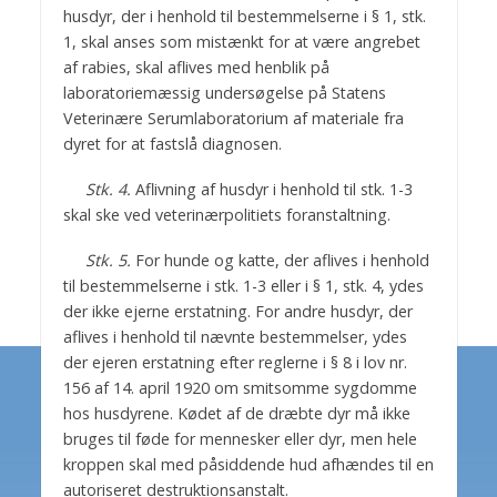
husdyr, der i henhold til bestemmelserne i § 1, stk.
1, skal anses som mistænkt for at være angrebet
af rabies, skal aflives med henblik på
laboratoriemæssig undersøgelse på Statens
Veterinære Serumlaboratorium af materiale fra
dyret for at fastslå diagnosen.
Stk. 4.
Aflivning af husdyr i henhold til stk. 1-3
skal ske ved veterinærpolitiets foranstaltning.
Stk. 5.
For hunde og katte, der aflives i henhold
til bestemmelserne i stk. 1-3 eller i § 1, stk. 4, ydes
der ikke ejerne erstatning. For andre husdyr, der
aflives i henhold til nævnte bestemmelser, ydes
der ejeren erstatning efter reglerne i § 8 i lov nr.
156 af 14. april 1920 om smitsomme sygdomme
hos husdyrene. Kødet af de dræbte dyr må ikke
bruges til føde for mennesker eller dyr, men hele
kroppen skal med påsiddende hud afhændes til en
autoriseret destruktionsanstalt.