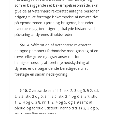
som er beliggende i et bekæmpelsesområde, skal
give de af Veterinærdirektoratet antagne personer
adgang til at foretage bekæmpelse af nævnte dyr
på ejendommen. Ejerne og brugerne, herunder
eventuelle jagtberettigede, skal yde bistand ved
påvisning af dyrenes tilholdssteder.
Stk. 4.
Såfremt de af Veterinærdirektoratet
antagne personer i forbindelse med gasning af en
ræve- eller grævlingegrav anser det for
hensigtsmæssigt at foretage nedskydning af
dyrene, er de pågældende berettigede til at
foretage en sådan nedskydning.
§ 10.
Overtrædelse af § 1, stk. 2, 3 og 5, § 2, stk.
2, § 3, stk. 2 og 5, § 4, § 5, stk. 2-4 og 6-8, § 7, stk.
1, 2, 4 og 6, § 8, nr. 1, 2, 4 og 5, og § 9 samt af
påbud og forbud udstedt i henhold til §§ 2, 3 og 5,
stk. 9, straffes med bøde.