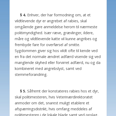
§ 4.
Enhver, der har formodning om, at et
vildtlevende dyr er angrebet af rabies, skal
omgående gøre anmeldelse herom til nærmeste
politimyndighed. Især ræve, grævlinger, ildere,
måre og vildtlevende katte vil kunne angribes og
frembyde fare for overførsel af smitte.
Sygdommen giver sig hos vildt ofte til kende ved
en fra det normale ændret adfærd visende sig ved
manglende skyhed eller forvirret adfærd, nu og da
kombineret med angrebslyst, samt ved
stemmeforandring.
§ 5.
Såfremt der konstateres rabies hos et dyr,
skal politimesteren, hvis Veterinærdirektoratet
anmoder om det, snarest muligt etablere et
afspærringsdistrikt, hvis omfang meddeles af
politimesteren i de lokale blade samt ved opslag,