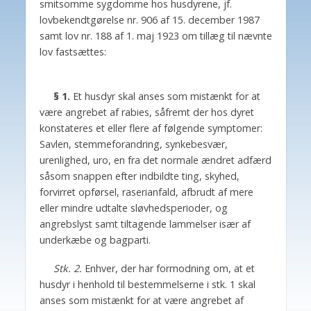
smitsomme sygdomme hos husdyrene, jf.
lovbekendtgørelse nr. 906 af 15. december 1987
samt lov nr. 188 af 1. maj 1923 om tillæg til nævnte
lov fastsættes:
§ 1.
Et husdyr skal anses som mistænkt for at
være angrebet af rabies, såfremt der hos dyret
konstateres et eller flere af følgende symptomer:
Savlen, stemmeforandring, synkebesvær,
urenlighed, uro, en fra det normale ændret adfærd
såsom snappen efter indbildte ting, skyhed,
forvirret opførsel, raserianfald, afbrudt af mere
eller mindre udtalte sløvhedsperioder, og
angrebslyst samt tiltagende lammelser især af
underkæbe og bagparti.
Stk. 2.
Enhver, der har formodning om, at et
husdyr i henhold til bestemmelserne i stk. 1 skal
anses som mistænkt for at være angrebet af