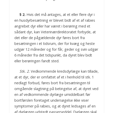
§ 2.
Hvis det må antages, at et eller flere dyr i
en husdyrbesætning er blevet bidt af et af rabies
angrebet dyr eller har været i berøring med et
sådant dyr, kan Veterinærdirektoratet forbyde, at
det eller de pågældende dyr føres bort fra
besætningen i et tidsrum, der for kvæg og heste
udgør 12 måneder og for får, geder og svin udgør
6 måneder fra det tidspunkt, da dyret blev bidt
eller berøringen fandt sted.
Stk. 2.
Vedkommende kredsdyrlæge kan tillade,
at et dyr, der er omfattet af et i henhold til stk. 1
nedlagt forbud, føres bort fra besætningen til
omgående slagtning på betingelse af, at dyret ved
en af vedkommende dyrlæge umiddelbart før
bortførslen foretaget undersøgelse ikke viser
symptomer på rabies, og at dyret ledsages af en
af dyrlægen udstedt passerseddel. Dyrlægen skal