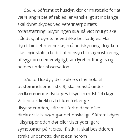
Stk. 4.
Såfremt et husdyr, der er mistænkt for at
være angrebet af rabies, er vanskeligt at indfange,
skal dyret skydes ved veterinærpolitiets
foranstaltning. Skydningen skal så vidt muligt ske
således, at dyrets hoved ikke beskadiges. Har
dyret bidt et menneske, må nedskydning dog kun
ske i nødsfald, da det af hensyn til diagnosticering
af sygdommen er vigtigt, at dyret indfanges og
holdes under observation.
Stk. 5.
Husdyr, der isoleres i henhold til
bestemmelserne i stk. 3, skal henstå under
vedkommende dyrlæges tilsyn i mindst 14 dage.
Veterinærdirektoratet kan forlænge
tilsynsperioden, såfremt forholdene efter
direktoratets skøn gør det ønskeligt. Såfremt dyret
i tilsynsperioden dør eller viser yderligere
symptomer på rabies, jf. stk. 1, skal besidderen
straks underrette dyrlægen herom.