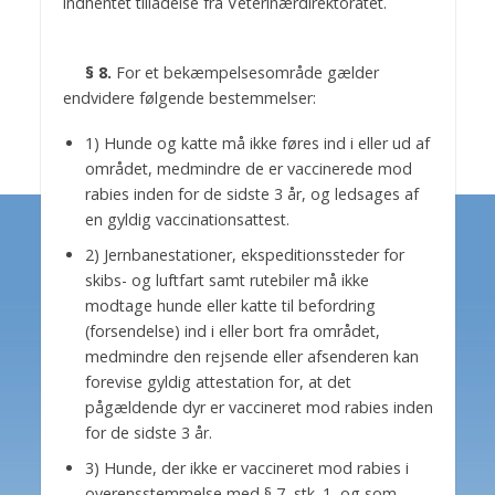
indhentet tilladelse fra Veterinærdirektoratet.
§ 8.
For et bekæmpelsesområde gælder
endvidere følgende bestemmelser:
1) Hunde og katte må ikke føres ind i eller ud af
området, medmindre de er vaccinerede mod
rabies inden for de sidste 3 år, og ledsages af
en gyldig vaccinationsattest.
2) Jernbanestationer, ekspeditionssteder for
skibs- og luftfart samt rutebiler må ikke
modtage hunde eller katte til befordring
(forsendelse) ind i eller bort fra området,
medmindre den rejsende eller afsenderen kan
forevise gyldig attestation for, at det
pågældende dyr er vaccineret mod rabies inden
for de sidste 3 år.
3) Hunde, der ikke er vaccineret mod rabies i
overensstemmelse med § 7, stk. 1, og som