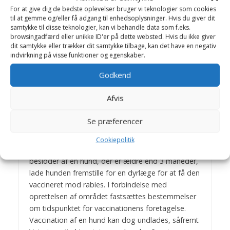
der er ældre end 3 måneder, i et
For at give dig de bedste oplevelser bruger vi teknologier som cookies
afspærringsdistrikt skal vaccineres mod rabies.
til at gemme og/eller få adgang til enhedsoplysninger. Hvis du giver dit
Vaccinationen skal ske i overensstemmelse med
samtykke til disse teknologier, kan vi behandle data som f.eks.
reglerne i § 7.
browsingadfærd eller unikke ID'er på dette websted. Hvis du ikke giver
dit samtykke eller trækker dit samtykke tilbage, kan det have en negativ
indvirkning på visse funktioner og egenskaber.
§ 6.
Såfremt der er risiko for sygdommens
Godkend
optræden eller udbredelse her i landet, kan
Landbrugsministeren oprette
Afvis
bekæmpelsesområder, for hvilke der gælder de i
§§ 7, 8 og 9 anførte regler.
Se præferencer
Cookiepolitik
§ 7.
I et bekæmpelsesområde skal enhver
besidder af en hund, der er ældre end 3 måneder,
lade hunden fremstille for en dyrlæge for at få den
vaccineret mod rabies. I forbindelse med
oprettelsen af området fastsættes bestemmelser
om tidspunktet for vaccinationens foretagelse.
Vaccination af en hund kan dog undlades, såfremt