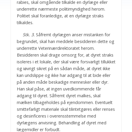
rabies, skal omgående tilkalde en dyrlæge eller
underrette nærmeste politimyndighed herom.
Politiet skal foranledige, at en dyrlæge straks
tilkaldes.
Stk. 3.
Såfremt dyrlægen anser mistanken for
begrundet, skal han meddele besidderen dette og
underrette Veterinærdirektoratet herom.
Besidderen skal drage omsorg for, at dyret straks
isoleres i et lokale, der skal være forsvarligt tillukket
og iøvrigt sikret på en sådan måde, at dyret ikke
kan undslippe og ikke har adgang til at bide eller
på anden måde beskadige mennesker eller dyr.
Han skal påse, at ingen uvedkommende får
adgang til dyret. Såfremt dyret malkes, skal
mælken tilbageholdes på ejendommen. Eventuelt
smittefarligt materiale skal tilintetgøres eller renses
og desinficeres i overensstemmelse med
dyrlægens anvisning. Behandling af dyret med
lægemidler er forbudt.