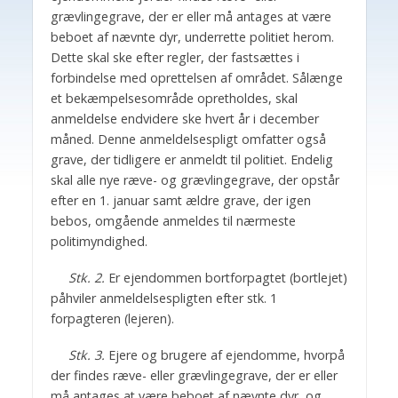
grævlingegrave, der er eller må antages at være
beboet af nævnte dyr, underrette politiet herom.
Dette skal ske efter regler, der fastsættes i
forbindelse med oprettelsen af området. Sålænge
et bekæmpelsesområde opretholdes, skal
anmeldelse endvidere ske hvert år i december
måned. Denne anmeldelsespligt omfatter også
grave, der tidligere er anmeldt til politiet. Endelig
skal alle nye ræve- og grævlingegrave, der opstår
efter en 1. januar samt ældre grave, der igen
bebos, omgående anmeldes til nærmeste
politimyndighed.
Stk. 2.
Er ejendommen bortforpagtet (bortlejet)
påhviler anmeldelsespligten efter stk. 1
forpagteren (lejeren).
Stk. 3.
Ejere og brugere af ejendomme, hvorpå
der findes ræve- eller grævlingegrave, der er eller
må antages at være beboet af nævnte dyr, og