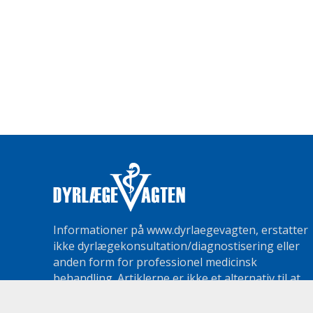
Informationer på www.dyrlaegevagten, erstatter
ikke dyrlægekonsultation/diagnostisering eller
anden form for professionel medicinsk
behandling. Artiklerne er ikke et alternativ til at
opsøge en dyrlæge eller diagnose for medicinsk
behandling.