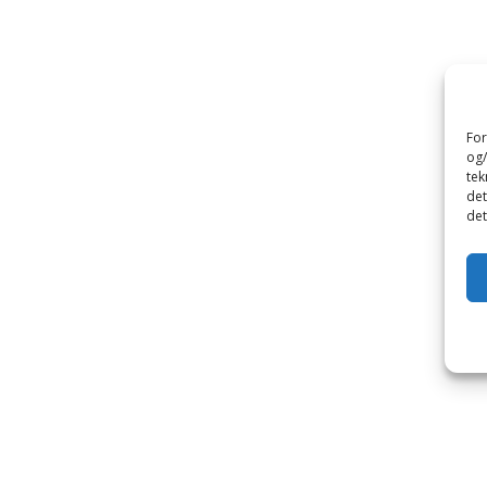
For
og/
tek
det
det